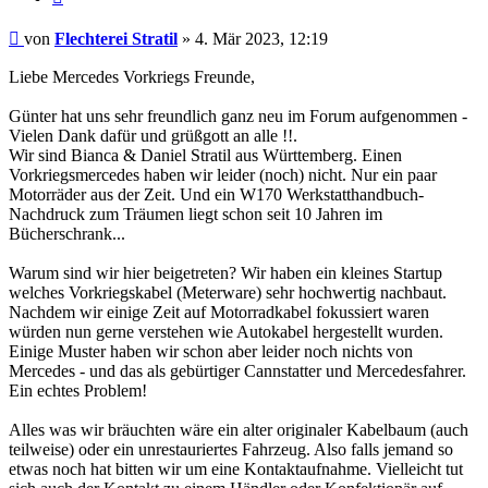
Beitrag
von
Flechterei Stratil
»
4. Mär 2023, 12:19
Liebe Mercedes Vorkriegs Freunde,
Günter hat uns sehr freundlich ganz neu im Forum aufgenommen -
Vielen Dank dafür und grüßgott an alle !!.
Wir sind Bianca & Daniel Stratil aus Württemberg. Einen
Vorkriegsmercedes haben wir leider (noch) nicht. Nur ein paar
Motorräder aus der Zeit. Und ein W170 Werkstatthandbuch-
Nachdruck zum Träumen liegt schon seit 10 Jahren im
Bücherschrank...
Warum sind wir hier beigetreten? Wir haben ein kleines Startup
welches Vorkriegskabel (Meterware) sehr hochwertig nachbaut.
Nachdem wir einige Zeit auf Motorradkabel fokussiert waren
würden nun gerne verstehen wie Autokabel hergestellt wurden.
Einige Muster haben wir schon aber leider noch nichts von
Mercedes - und das als gebürtiger Cannstatter und Mercedesfahrer.
Ein echtes Problem!
Alles was wir bräuchten wäre ein alter originaler Kabelbaum (auch
teilweise) oder ein unrestauriertes Fahrzeug. Also falls jemand so
etwas noch hat bitten wir um eine Kontaktaufnahme. Vielleicht tut