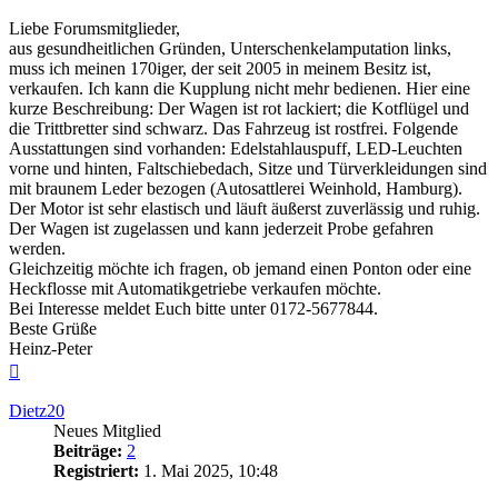
Liebe Forumsmitglieder,
aus gesundheitlichen Gründen, Unterschenkelamputation links,
muss ich meinen 170iger, der seit 2005 in meinem Besitz ist,
verkaufen. Ich kann die Kupplung nicht mehr bedienen. Hier eine
kurze Beschreibung: Der Wagen ist rot lackiert; die Kotflügel und
die Trittbretter sind schwarz. Das Fahrzeug ist rostfrei. Folgende
Ausstattungen sind vorhanden: Edelstahlauspuff, LED-Leuchten
vorne und hinten, Faltschiebedach, Sitze und Türverkleidungen sind
mit braunem Leder bezogen (Autosattlerei Weinhold, Hamburg).
Der Motor ist sehr elastisch und läuft äußerst zuverlässig und ruhig.
Der Wagen ist zugelassen und kann jederzeit Probe gefahren
werden.
Gleichzeitig möchte ich fragen, ob jemand einen Ponton oder eine
Heckflosse mit Automatikgetriebe verkaufen möchte.
Bei Interesse meldet Euch bitte unter 0172-5677844.
Beste Grüße
Heinz-Peter
Nach
oben
Dietz20
Neues Mitglied
Beiträge:
2
Registriert:
1. Mai 2025, 10:48