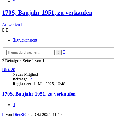
Suche
170S, Baujahr 1951, zu verkaufen
Antworten
Druckansicht
Erweiterte
Suche
Suche
2 Beiträge • Seite
1
von
1
Dietz20
Neues Mitglied
Beiträge:
2
Registriert:
1. Mai 2025, 10:48
170S, Baujahr 1951, zu verkaufen
Zitieren
Beitrag
von
Dietz20
»
2. Okt 2025, 11:49