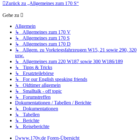
Zurück zu „Allgemeines zum 170 S“
Gehe zu
Allgemein
↳ Allgemeines zum 170 V
↳ Allgemeines zum 170 S
↳ Allgemeines zum 170 D
↳ Allgem. zu Vorkriegsfahrzeugen W15, 21 sowie 290, 320
usw.
↳ Allgemeines zum 220 W187 sowie 300 W186/189
↳ Tipps & Tricks
↳ Ersatzteilebörse
↳ For our English speaking friends
↳ Oldtimer allgemein
↳ Smalltalk - off topic
↳ Forumstreffen
Dokumentationen / Tabellen / Berichte
↳ Dokumentationen
↳ Tabellen
↳ Berichte
↳ Reiseberichte
www.170v.de
Foren-Übersicht