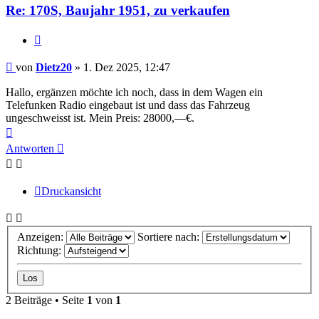
Re: 170S, Baujahr 1951, zu verkaufen
Zitieren
Beitrag
von
Dietz20
»
1. Dez 2025, 12:47
Hallo, ergänzen möchte ich noch, dass in dem Wagen ein
Telefunken Radio eingebaut ist und dass das Fahrzeug
ungeschweisst ist. Mein Preis: 28000,—€.
Nach
oben
Antworten
Druckansicht
Anzeigen:
Sortiere nach:
Richtung:
2 Beiträge • Seite
1
von
1