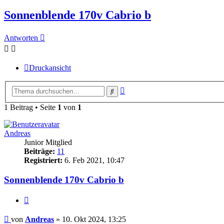
Sonnenblende 170v Cabrio b
Antworten
Druckansicht
Erweiterte
Suche
Suche
1 Beitrag • Seite
1
von
1
Andreas
Junior Mitglied
Beiträge:
11
Registriert:
6. Feb 2021, 10:47
Sonnenblende 170v Cabrio b
Zitieren
Beitrag
von
Andreas
»
10. Okt 2024, 13:25