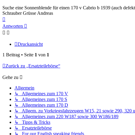
Suche eine Sonnenblende für einen 170 v Cabrio b 1939 (auch defekt
Schrauber Grüsse Andreas
Nach
oben
Antworten
Druckansicht
1 Beitrag • Seite
1
von
1
Zurück zu „Ersatzteilebörse“
Gehe zu
Allgemein
↳ Allgemeines zum 170 V
↳ Allgemeines zum 170 S
↳ Allgemeines zum 170 D
↳ Allgem. zu Vorkriegsfahrzeugen W15, 21 sowie 290, 320 
↳ Allgemeines zum 220 W187 sowie 300 W186/189
↳ Tipps & Tricks
↳ Ersatzteilebörse
↳ For our English speaking friends