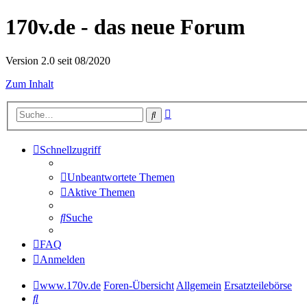
170v.de - das neue Forum
Version 2.0 seit 08/2020
Zum Inhalt
Erweiterte
Suche
Suche
Schnellzugriff
Unbeantwortete Themen
Aktive Themen
Suche
FAQ
Anmelden
www.170v.de
Foren-Übersicht
Allgemein
Ersatzteilebörse
Suche