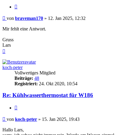
Zitieren
Beitrag
von
braveman170
»
12. Jan 2025, 12:32
Mir fehlt eine Antwort.
Gruss
Lars
Nach
oben
koch-peter
Vollwertiges Mitglied
Beiträge:
48
Registriert:
24. Okt 2020, 10:54
Re: Kühlwasserthermostat für W186
Zitieren
Beitrag
von
koch-peter
»
15. Jan 2025, 19:43
Hallo Lars,