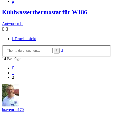
Suche
Kühlwasserthermostat für W186
Antworten
Druckansicht
Erweiterte
Suche
Suche
14 Beiträge
Vorherige
1
2
braveman170