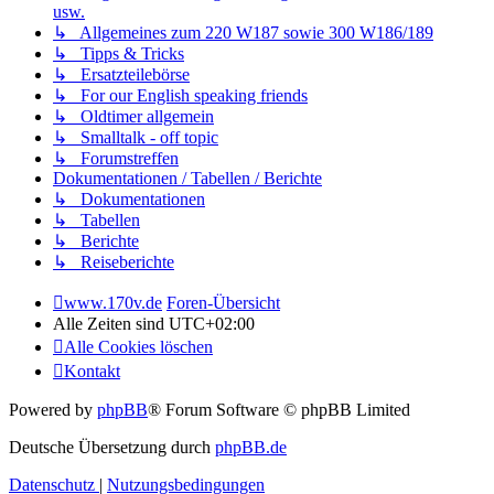
usw.
↳ Allgemeines zum 220 W187 sowie 300 W186/189
↳ Tipps & Tricks
↳ Ersatzteilebörse
↳ For our English speaking friends
↳ Oldtimer allgemein
↳ Smalltalk - off topic
↳ Forumstreffen
Dokumentationen / Tabellen / Berichte
↳ Dokumentationen
↳ Tabellen
↳ Berichte
↳ Reiseberichte
www.170v.de
Foren-Übersicht
Alle Zeiten sind
UTC+02:00
Alle Cookies löschen
Kontakt
Powered by
phpBB
® Forum Software © phpBB Limited
Deutsche Übersetzung durch
phpBB.de
Datenschutz
|
Nutzungsbedingungen