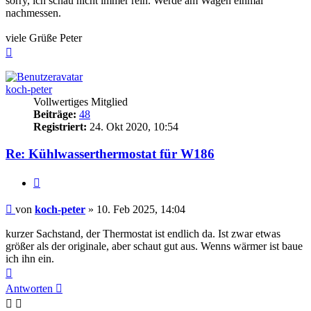
sorry, ich schau nicht immer rein. Werde am Wagen einmal
nachmessen.
viele Grüße Peter
Nach
oben
koch-peter
Vollwertiges Mitglied
Beiträge:
48
Registriert:
24. Okt 2020, 10:54
Re: Kühlwasserthermostat für W186
Zitieren
Beitrag
von
koch-peter
»
10. Feb 2025, 14:04
kurzer Sachstand, der Thermostat ist endlich da. Ist zwar etwas
größer als der originale, aber schaut gut aus. Wenns wärmer ist baue
ich ihn ein.
Nach
oben
Antworten