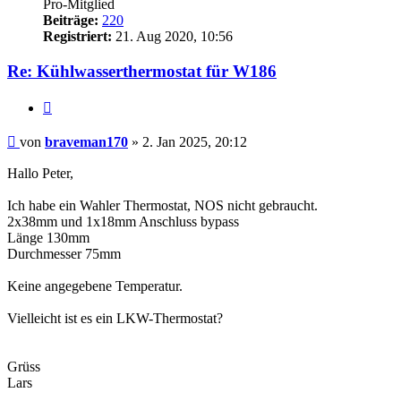
Pro-Mitglied
Beiträge:
220
Registriert:
21. Aug 2020, 10:56
Re: Kühlwasserthermostat für W186
Zitieren
Beitrag
von
braveman170
»
2. Jan 2025, 20:12
Hallo Peter,
Ich habe ein Wahler Thermostat, NOS nicht gebraucht.
2x38mm und 1x18mm Anschluss bypass
Länge 130mm
Durchmesser 75mm
Keine angegebene Temperatur.
Vielleicht ist es ein LKW-Thermostat?
Grüss
Lars