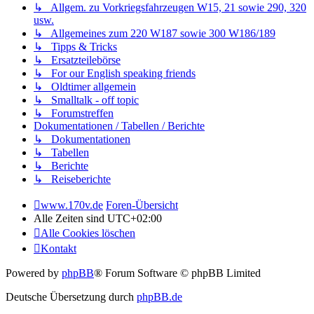
↳ Allgem. zu Vorkriegsfahrzeugen W15, 21 sowie 290, 320
usw.
↳ Allgemeines zum 220 W187 sowie 300 W186/189
↳ Tipps & Tricks
↳ Ersatzteilebörse
↳ For our English speaking friends
↳ Oldtimer allgemein
↳ Smalltalk - off topic
↳ Forumstreffen
Dokumentationen / Tabellen / Berichte
↳ Dokumentationen
↳ Tabellen
↳ Berichte
↳ Reiseberichte
www.170v.de
Foren-Übersicht
Alle Zeiten sind
UTC+02:00
Alle Cookies löschen
Kontakt
Powered by
phpBB
® Forum Software © phpBB Limited
Deutsche Übersetzung durch
phpBB.de