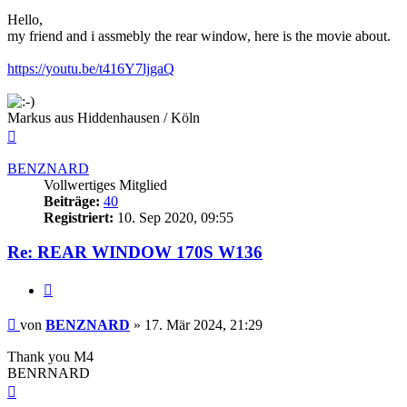
Hello,
my friend and i assmebly the rear window, here is the movie about.
https://youtu.be/t416Y7ljgaQ
Markus aus Hiddenhausen / Köln
Nach
oben
BENZNARD
Vollwertiges Mitglied
Beiträge:
40
Registriert:
10. Sep 2020, 09:55
Re: REAR WINDOW 170S W136
Zitieren
Beitrag
von
BENZNARD
»
17. Mär 2024, 21:29
Thank you M4
BENRNARD
Nach
oben