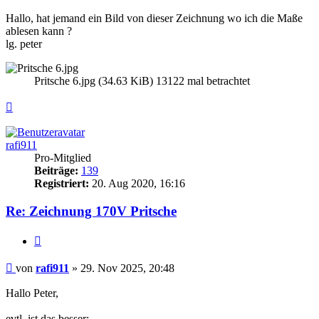
Hallo, hat jemand ein Bild von dieser Zeichnung wo ich die Maße
ablesen kann ?
lg. peter
Pritsche 6.jpg (34.63 KiB) 13122 mal betrachtet
Nach
oben
rafi911
Pro-Mitglied
Beiträge:
139
Registriert:
20. Aug 2020, 16:16
Re: Zeichnung 170V Pritsche
Zitieren
Beitrag
von
rafi911
»
29. Nov 2025, 20:48
Hallo Peter,
evtl. ist das besser: