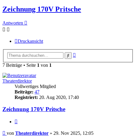
Zeichnung 170V Pritsche
Antworten
Druckansicht
Erweiterte
Suche
Suche
7 Beiträge • Seite
1
von
1
Theaterdirektor
Vollwertiges Mitglied
Beiträge:
47
Registriert:
20. Aug 2020, 17:40
Zeichnung 170V Pritsche
Zitieren
Beitrag
von
Theaterdirektor
»
29. Nov 2025, 12:05