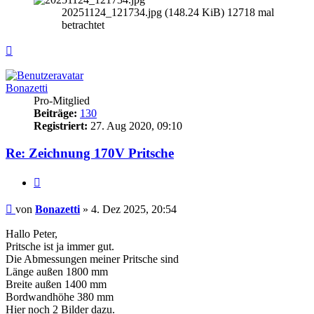
20251124_121734.jpg (148.24 KiB) 12718 mal
betrachtet
Nach
oben
Bonazetti
Pro-Mitglied
Beiträge:
130
Registriert:
27. Aug 2020, 09:10
Re: Zeichnung 170V Pritsche
Zitieren
Beitrag
von
Bonazetti
»
4. Dez 2025, 20:54
Hallo Peter,
Pritsche ist ja immer gut.
Die Abmessungen meiner Pritsche sind
Länge außen 1800 mm
Breite außen 1400 mm
Bordwandhöhe 380 mm
Hier noch 2 Bilder dazu.