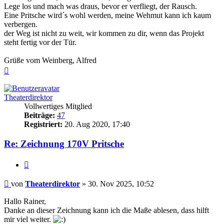
Lege los und mach was draus, bevor er verfliegt, der Rausch.
Eine Pritsche wird´s wohl werden, meine Wehmut kann ich kaum
verbergen.
der Weg ist nicht zu weit, wir kommen zu dir, wenn das Projekt
steht fertig vor der Tür.
Grüße vom Weinberg, Alfred
Nach
oben
Theaterdirektor
Vollwertiges Mitglied
Beiträge:
47
Registriert:
20. Aug 2020, 17:40
Re: Zeichnung 170V Pritsche
Zitieren
Beitrag
von
Theaterdirektor
»
30. Nov 2025, 10:52
Hallo Rainer,
Danke an dieser Zeichnung kann ich die Maße ablesen, dass hilft
mir viel weiter.