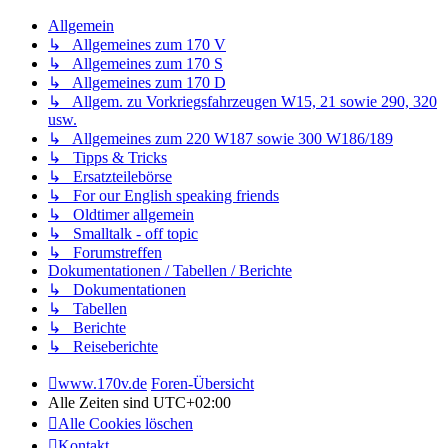
Allgemein
↳ Allgemeines zum 170 V
↳ Allgemeines zum 170 S
↳ Allgemeines zum 170 D
↳ Allgem. zu Vorkriegsfahrzeugen W15, 21 sowie 290, 320
usw.
↳ Allgemeines zum 220 W187 sowie 300 W186/189
↳ Tipps & Tricks
↳ Ersatzteilebörse
↳ For our English speaking friends
↳ Oldtimer allgemein
↳ Smalltalk - off topic
↳ Forumstreffen
Dokumentationen / Tabellen / Berichte
↳ Dokumentationen
↳ Tabellen
↳ Berichte
↳ Reiseberichte
www.170v.de
Foren-Übersicht
Alle Zeiten sind
UTC+02:00
Alle Cookies löschen
Kontakt