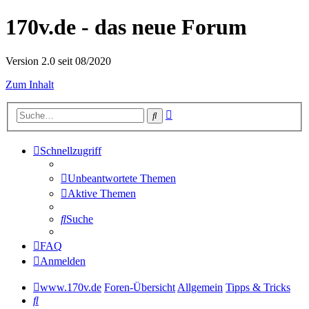
170v.de - das neue Forum
Version 2.0 seit 08/2020
Zum Inhalt
Erweiterte
Suche
Suche
Schnellzugriff
Unbeantwortete Themen
Aktive Themen
Suche
FAQ
Anmelden
www.170v.de
Foren-Übersicht
Allgemein
Tipps & Tricks
Suche