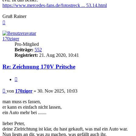
https://www.mercedes-fans.de/fotostreck ... 53.14.html
Gruß Rainer
Nach
oben
170ziger
Pro-Mitglied
Beiträge:
552
Registriert:
21. Aug 2020, 10:41
Re: Zeichnung 170V Pritsche
Zitieren
Beitrag
von
170ziger
»
30. Nov 2025, 10:03
man muss es fassen,
er kann es einfach nicht lassen,
ein Auto mehr bei .......
lieber Peter,
deine Zielrichtung ist klar, du hast gekauft, was mal ein Auto war.
Nun liegts an dir, was zu machen, was gefällt auch ihr.