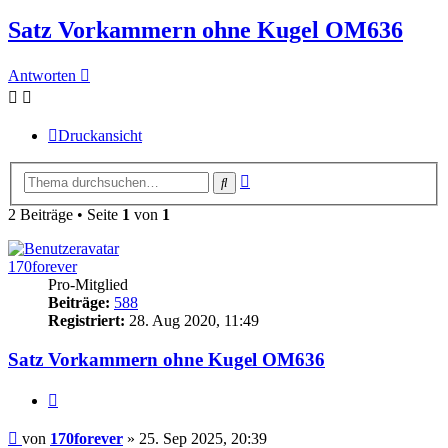
Satz Vorkammern ohne Kugel OM636
Antworten
Druckansicht
Erweiterte
Suche
Suche
2 Beiträge • Seite
1
von
1
170forever
Pro-Mitglied
Beiträge:
588
Registriert:
28. Aug 2020, 11:49
Satz Vorkammern ohne Kugel OM636
Zitieren
Beitrag
von
170forever
»
25. Sep 2025, 20:39