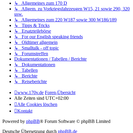
↳ Allgemeines zum 170 D
↳ Allgem. zu Vorkriegsfahrzeugen W15, 21 sowie 290, 320
usw.
↳ Allgemeines zum 220 W187 sowie 300 W186/189
↳ Tipps & Tricks
↳ Ersatzteilebörse
↳ For our English speaking friends
↳ Oldtimer allgemein
↳ Smalltalk - off topic
↳ Forumstreffen
Dokumentationen / Tabellen / Berichte
↳ Dokumentationen
↳ Tabellen
↳ Berichte
↳ Reiseberichte
www.170v.de
Foren-Übersicht
Alle Zeiten sind
UTC+02:00
Alle Cookies löschen
Kontakt
Powered by
phpBB
® Forum Software © phpBB Limited
Deutsche Übersetzung durch
phpBB.de