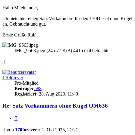
Hallo Miteinander,
ich biete hier einen Satz Vorkammern für den 170Diesel ohne Kugel
an. Gebraucht und gut.
Beste Grüße Ralf
IMG_9563.jpeg (245.77 KiB) 4416 mal betrachtet
Nach
oben
170forever
Pro-Mitglied
Beiträge:
588
Registriert:
28. Aug 2020, 11:49
Re: Satz Vorkammern ohne Kugel OM636
Zitieren
Beitrag
von
170forever
»
1. Okt 2025, 21:21