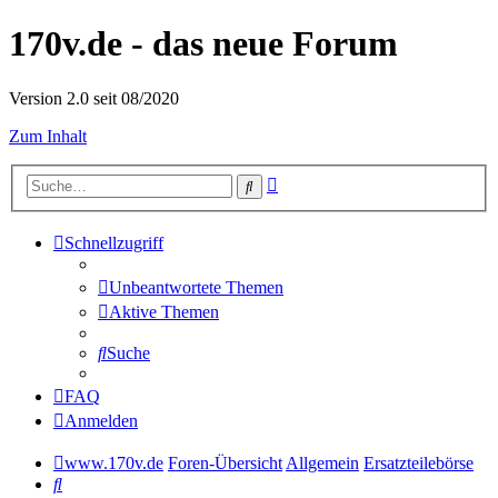
170v.de - das neue Forum
Version 2.0 seit 08/2020
Zum Inhalt
Erweiterte
Suche
Suche
Schnellzugriff
Unbeantwortete Themen
Aktive Themen
Suche
FAQ
Anmelden
www.170v.de
Foren-Übersicht
Allgemein
Ersatzteilebörse
Suche