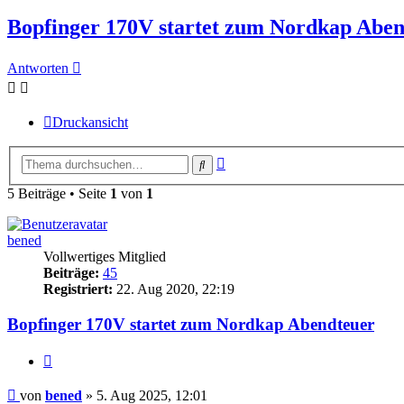
Bopfinger 170V startet zum Nordkap Abe
Antworten
Druckansicht
Erweiterte
Suche
Suche
5 Beiträge • Seite
1
von
1
bened
Vollwertiges Mitglied
Beiträge:
45
Registriert:
22. Aug 2020, 22:19
Bopfinger 170V startet zum Nordkap Abendteuer
Zitieren
Beitrag
von
bened
»
5. Aug 2025, 12:01