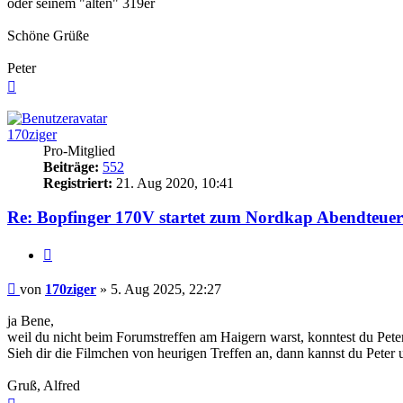
oder seinem "alten" 319er
Schöne Grüße
Peter
Nach
oben
170ziger
Pro-Mitglied
Beiträge:
552
Registriert:
21. Aug 2020, 10:41
Re: Bopfinger 170V startet zum Nordkap Abendteuer
Zitieren
Beitrag
von
170ziger
»
5. Aug 2025, 22:27
ja Bene,
weil du nicht beim Forumstreffen am Haigern warst, konntest du Peter 
Sieh dir die Filmchen von heurigen Treffen an, dann kannst du Peter u
Gruß, Alfred
Nach