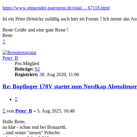
https://www.gmuender-tagespost.de/ostal ... 67118.html
Ist ein Peter Heinicke zufällig auch hier im Forum ? Ich meine das A
Beste Grüße und eine gute Reise !
Bene
Nach
oben
Peter_B
Pro-Mitglied
Beiträge:
92
Registriert:
30. Aug 2020, 11:06
Re: Bopfinger 170V startet zum Nordkap Abendteuer
Zitieren
Beitrag
von
Peter_B
»
5. Aug 2025, 16:48
Hallo Bene,
na klar - schau mal bei Bonazetti.
...und seiner "neuen" Pritsche.