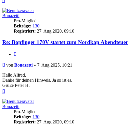
oben
Bonazetti
Pro-Mitglied
Beiträge:
130
Registriert:
27. Aug 2020, 09:10
Re: Bopfinger 170V startet zum Nordkap Abendteuer
Zitieren
Beitrag
von
Bonazetti
»
7. Aug 2025, 10:21
Hallo Alfred,
Danke für deinen Hinweis. Ja so ist es.
Grüße Peter H.
Nach
oben
Bonazetti
Pro-Mitglied
Beiträge:
130
Registriert:
27. Aug 2020, 09:10