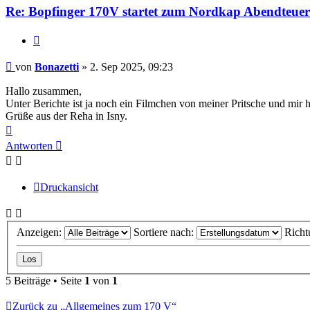
Re: Bopfinger 170V startet zum Nordkap Abendteuer
Zitieren
Beitrag
von
Bonazetti
»
2. Sep 2025, 09:23
Hallo zusammen,
Unter Berichte ist ja noch ein Filmchen von meiner Pritsche und mir h
Grüße aus der Reha in Isny.
Nach
oben
Antworten
Druckansicht
Anzeigen:
Sortiere nach:
Richt
5 Beiträge • Seite
1
von
1
Zurück zu „Allgemeines zum 170 V“