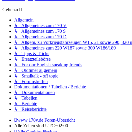
Gehe zu
Allgemein
↳ Allgemeines zum 170 V
↳ Allgemeines zum 170 S
↳ Allgemeines zum 170 D
↳ Allgem. zu Vorkriegsfahrzeugen W15, 21 sowie 290, 320 
↳ Allgemeines zum 220 W187 sowie 300 W186/189
↳ Tipps & Tricks
↳ Ersatzteilebörse
↳ For our English speaking friends
↳ Oldtimer allgemein
↳ Smalltalk - off topic
↳ Forumstreffen
Dokumentationen / Tabellen / Berichte
↳ Dokumentationen
↳ Tabellen
↳ Berichte
↳ Reiseberichte
www.170v.de
Foren-Übersicht
Alle Zeiten sind
UTC+02:00
Alle Cookies löschen