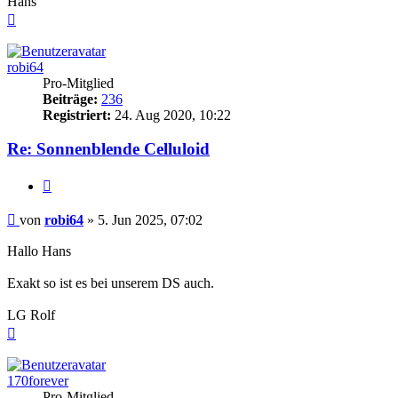
Hans
Nach
oben
robi64
Pro-Mitglied
Beiträge:
236
Registriert:
24. Aug 2020, 10:22
Re: Sonnenblende Celluloid
Zitieren
Beitrag
von
robi64
»
5. Jun 2025, 07:02
Hallo Hans
Exakt so ist es bei unserem DS auch.
LG Rolf
Nach
oben
170forever
Pro-Mitglied