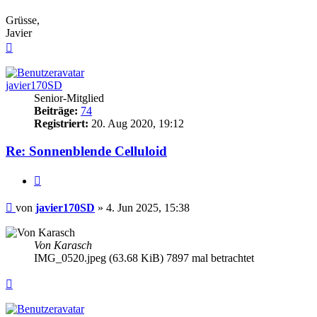
Grüsse,
Javier
Nach
oben
javier170SD
Senior-Mitglied
Beiträge:
74
Registriert:
20. Aug 2020, 19:12
Re: Sonnenblende Celluloid
Zitieren
Beitrag
von
javier170SD
»
4. Jun 2025, 15:38
Von Karasch
IMG_0520.jpeg (63.68 KiB) 7897 mal betrachtet
Nach
oben