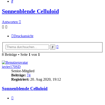
Suche
Sonnenblende Celluloid
Antworten
Druckansicht
Erweiterte
Suche
Suche
8 Beiträge • Seite
1
von
1
javier170SD
Senior-Mitglied
Beiträge:
74
Registriert:
20. Aug 2020, 19:12
Sonnenblende Celluloid
Zitieren