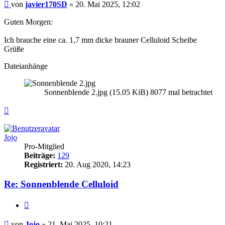
Beitrag
von
javier170SD
»
20. Mai 2025, 12:02
Guten Morgen:
Ich brauche eine ca. 1,7 mm dicke brauner Celluloid Scheibe
Grüße
Dateianhänge
Sonnenblende 2.jpg (15.05 KiB) 8077 mal betrachtet
Nach
oben
Jojo
Pro-Mitglied
Beiträge:
129
Registriert:
20. Aug 2020, 14:23
Re: Sonnenblende Celluloid
Zitieren
Beitrag
von
Jojo
»
21. Mai 2025, 10:21