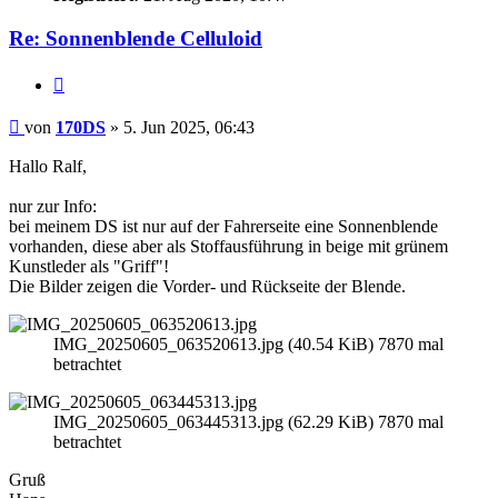
Re: Sonnenblende Celluloid
Zitieren
Beitrag
von
170DS
»
5. Jun 2025, 06:43
Hallo Ralf,
nur zur Info:
bei meinem DS ist nur auf der Fahrerseite eine Sonnenblende
vorhanden, diese aber als Stoffausführung in beige mit grünem
Kunstleder als "Griff"!
Die Bilder zeigen die Vorder- und Rückseite der Blende.
IMG_20250605_063520613.jpg (40.54 KiB) 7870 mal
betrachtet
IMG_20250605_063445313.jpg (62.29 KiB) 7870 mal
betrachtet
Gruß