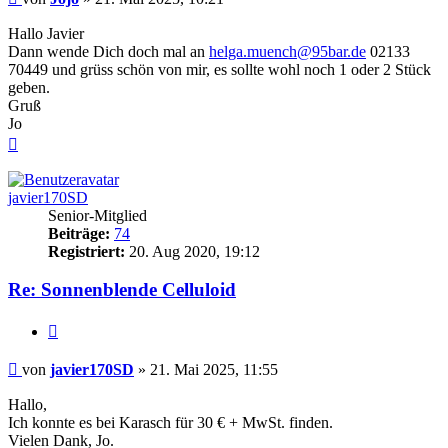
Hallo Javier
Dann wende Dich doch mal an
helga.muench@95bar.de
02133
70449 und grüss schön von mir, es sollte wohl noch 1 oder 2 Stück
geben.
Gruß
Jo
Nach
oben
javier170SD
Senior-Mitglied
Beiträge:
74
Registriert:
20. Aug 2020, 19:12
Re: Sonnenblende Celluloid
Zitieren
Beitrag
von
javier170SD
»
21. Mai 2025, 11:55
Hallo,
Ich konnte es bei Karasch für 30 € + MwSt. finden.
Vielen Dank, Jo.