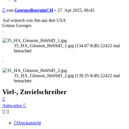
Beitrag
von
GeorgesBuerginCH
»
27. Apr 2025, 06:45
Auf wünsch von Jim aus den USA
Grüsse Georges
.
35_HA_Gleason_HebStD_1.jpg (134.87 KiB) 22422 mal
betrachtet
.
35_HA_Gleason_HebStD_2.jpg (139.35 KiB) 22422 mal
betrachtet
Viel-, Zuvielschreiber
Nach
oben
Antworten
Druckansicht