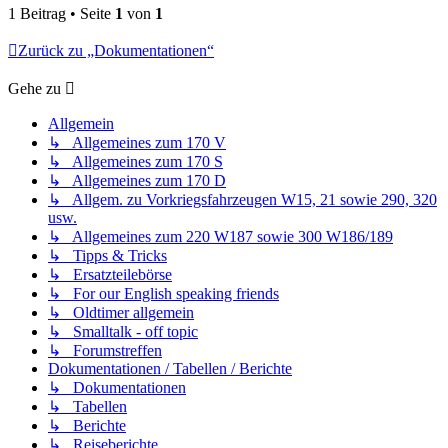
1 Beitrag • Seite
1
von
1
Zurück zu „Dokumentationen“
Gehe zu
Allgemein
↳ Allgemeines zum 170 V
↳ Allgemeines zum 170 S
↳ Allgemeines zum 170 D
↳ Allgem. zu Vorkriegsfahrzeugen W15, 21 sowie 290, 320
usw.
↳ Allgemeines zum 220 W187 sowie 300 W186/189
↳ Tipps & Tricks
↳ Ersatzteilebörse
↳ For our English speaking friends
↳ Oldtimer allgemein
↳ Smalltalk - off topic
↳ Forumstreffen
Dokumentationen / Tabellen / Berichte
↳ Dokumentationen
↳ Tabellen
↳ Berichte
↳ Reiseberichte