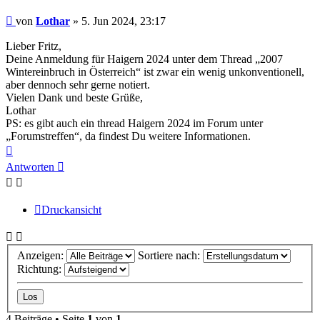
Beitrag
von
Lothar
»
5. Jun 2024, 23:17
Lieber Fritz,
Deine Anmeldung für Haigern 2024 unter dem Thread „2007
Wintereinbruch in Österreich“ ist zwar ein wenig unkonventionell,
aber dennoch sehr gerne notiert.
Vielen Dank und beste Grüße,
Lothar
PS: es gibt auch ein thread Haigern 2024 im Forum unter
„Forumstreffen“, da findest Du weitere Informationen.
Nach
oben
Antworten
Druckansicht
Anzeigen:
Sortiere nach:
Richtung:
4 Beiträge • Seite
1
von
1