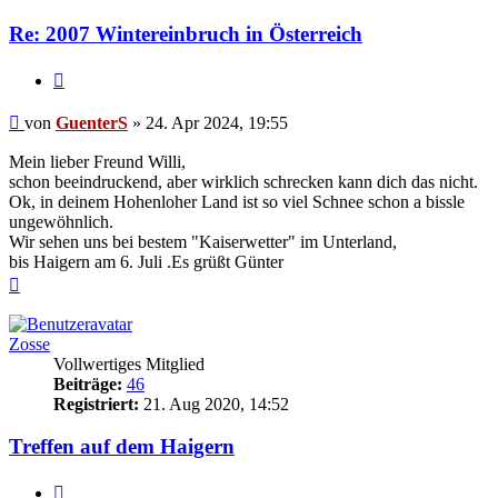
Re: 2007 Wintereinbruch in Österreich
Zitieren
Beitrag
von
GuenterS
»
24. Apr 2024, 19:55
Mein lieber Freund Willi,
schon beeindruckend, aber wirklich schrecken kann dich das nicht.
Ok, in deinem Hohenloher Land ist so viel Schnee schon a bissle
ungewöhnlich.
Wir sehen uns bei bestem "Kaiserwetter" im Unterland,
bis Haigern am 6. Juli .Es grüßt Günter
Nach
oben
Zosse
Vollwertiges Mitglied
Beiträge:
46
Registriert:
21. Aug 2020, 14:52
Treffen auf dem Haigern
Zitieren