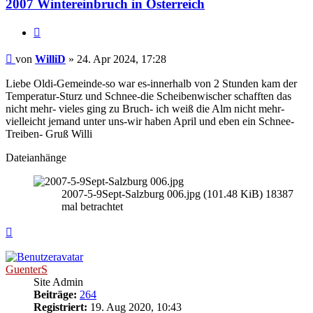
2007 Wintereinbruch in Österreich
Zitieren
Beitrag
von
WilliD
»
24. Apr 2024, 17:28
Liebe Oldi-Gemeinde-so war es-innerhalb von 2 Stunden kam der
Temperatur-Sturz und Schnee-die Scheibenwischer schafften das
nicht mehr- vieles ging zu Bruch- ich weiß die Alm nicht mehr-
vielleicht jemand unter uns-wir haben April und eben ein Schnee-
Treiben- Gruß Willi
Dateianhänge
2007-5-9Sept-Salzburg 006.jpg (101.48 KiB) 18387
mal betrachtet
Nach
oben
GuenterS
Site Admin
Beiträge:
264
Registriert:
19. Aug 2020, 10:43