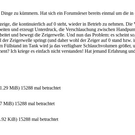
ige Dinge zu kümmern. Hat sich ein Forumsleser bereits einmal um die i
eige, die kontinuierlich auf 0 steht, wieder in Betrieb zu nehmen. D
beiten und erzeugt Unterdruck, die Verschlauchung zwischen Handpump
eitet und bewegt die Zeigerwelle. Und nun das Problem: es scheint so,
 der Zeigerwelle springt (und daher wohl der Zeiger auf 0 stand bzw.
 Füllstand im Tank wird ja das verfügbare Schlauchvolumen größer, u
nt? Ich kriege es einfach nicht verstanden! Hat jemand Erfahrung und
 MiB) 15288 mal betrachtet
MiB) 15288 mal betrachtet
2 KiB) 15288 mal betrachtet