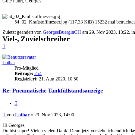
Gute Fahrt, Georges
.
54_02_Kraftstoffmesser.jpg (117.33 KiB) 15232 mal betrachtet
Zuletzt geändert von
GeorgesBuerginCH
am 29. Nov 2023, 13:22, in
Viel-, Zuvielschreiber
Nach
oben
Lothar
Pro-Mitglied
Beiträge:
254
Registriert:
21. Aug 2020, 10:50
Re: Pneumatische Tankfüllstandsanzeige
Zitieren
Beitrag
von
Lothar
»
29. Nov 2023, 14:00
Hi Georges,
Du bist super! Vielen vielen Dank! Denn jetzt verstehe ich endlich da