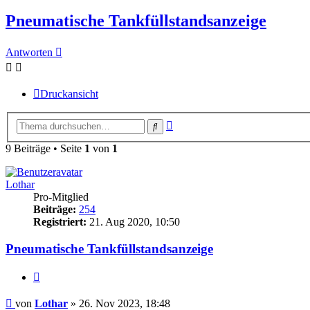
Pneumatische Tankfüllstandsanzeige
Antworten
Druckansicht
Erweiterte
Suche
Suche
9 Beiträge • Seite
1
von
1
Lothar
Pro-Mitglied
Beiträge:
254
Registriert:
21. Aug 2020, 10:50
Pneumatische Tankfüllstandsanzeige
Zitieren
Beitrag
von
Lothar
»
26. Nov 2023, 18:48