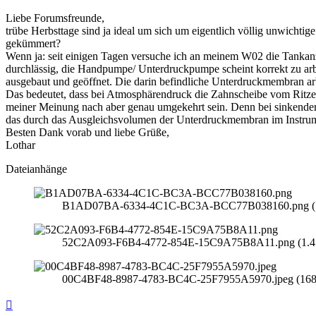
Liebe Forumsfreunde,
trübe Herbsttage sind ja ideal um sich um eigentlich völlig unwicht
gekümmert?
Wenn ja: seit einigen Tagen versuche ich an meinem W02 die Tankanz
durchlässig, die Handpumpe/ Unterdruckpumpe scheint korrekt zu ar
ausgebaut und geöffnet. Die darin befindliche Unterdruckmembran arb
Das bedeutet, dass bei Atmosphärendruck die Zahnscheibe vom Ritzel
meiner Meinung nach aber genau umgekehrt sein. Denn bei sinkendem
das durch das Ausgleichsvolumen der Unterdruckmembran im Instrume
Besten Dank vorab und liebe Grüße,
Lothar
Dateianhänge
B1AD07BA-6334-4C1C-BC3A-BCC77B038160.png (1.29
52C2A093-F6B4-4772-854E-15C9A75B8A11.png (1.47 
00C4BF48-8987-4783-BC4C-25F7955A5970.jpeg (168.9
Nach
oben