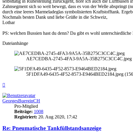
selbsttätig in Ruhestellung zurückgeht, höre ich auch die Luftblase
Zahnsegment sich so weit bewegt, dass es von der Welle abspringt (nu
durch eine leeres Marmeladeglas symbolisierten Kraftstofftank. Ergebn
Nochmals besten Dank und liebe Grüße in die Schweiz,
Lothar
PS: welchen Bussien hast du denn? Da gibt es wohl unterschiedliche
Dateianhänge
AE7CEDBA-2745-4FA3-9A5A-35B275C3CC4C.jpeg (123
5F1DFA49-6435-4F52-8573-E9464BED2184.jpeg (156.6
Nach
oben
GeorgesBuerginCH
Pro-Mitglied
Beiträge:
1008
Registriert:
20. Aug 2020, 17:42
Re: Pneumatische Tankfüllstandsanzeige