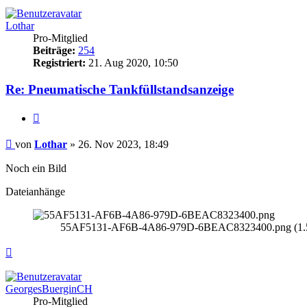
Lothar
Pro-Mitglied
Beiträge:
254
Registriert:
21. Aug 2020, 10:50
Re: Pneumatische Tankfüllstandsanzeige
Zitieren
Beitrag
von
Lothar
»
26. Nov 2023, 18:49
Noch ein Bild
Dateianhänge
55AF5131-AF6B-4A86-979D-6BEAC8323400.png (1.51 
Nach
oben
GeorgesBuerginCH
Pro-Mitglied