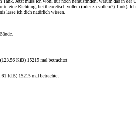
n im Tank. Jetzt muss ich wohl nur noch herausfinden, warum das in de
r in eine Richtung, bei theoretisch vollem (oder zu vollem?) Tank). Ic
is lasse ich dich natürlich wissen.
 Bände.
.56 KiB) 15215 mal betrachtet
1 KiB) 15215 mal betrachtet