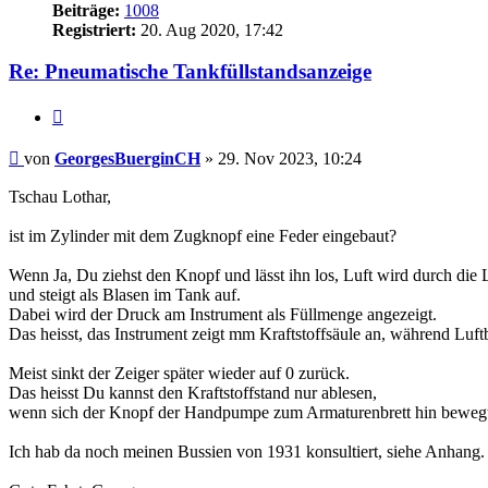
Beiträge:
1008
Registriert:
20. Aug 2020, 17:42
Re: Pneumatische Tankfüllstandsanzeige
Zitieren
Beitrag
von
GeorgesBuerginCH
»
29. Nov 2023, 10:24
Tschau Lothar,
ist im Zylinder mit dem Zugknopf eine Feder eingebaut?
Wenn Ja, Du ziehst den Knopf und lässt ihn los, Luft wird durch die 
und steigt als Blasen im Tank auf.
Dabei wird der Druck am Instrument als Füllmenge angezeigt.
Das heisst, das Instrument zeigt mm Kraftstoffsäule an, während Luft
Meist sinkt der Zeiger später wieder auf 0 zurück.
Das heisst Du kannst den Kraftstoffstand nur ablesen,
wenn sich der Knopf der Handpumpe zum Armaturenbrett hin bewegt u
Ich hab da noch meinen Bussien von 1931 konsultiert, siehe Anhang.