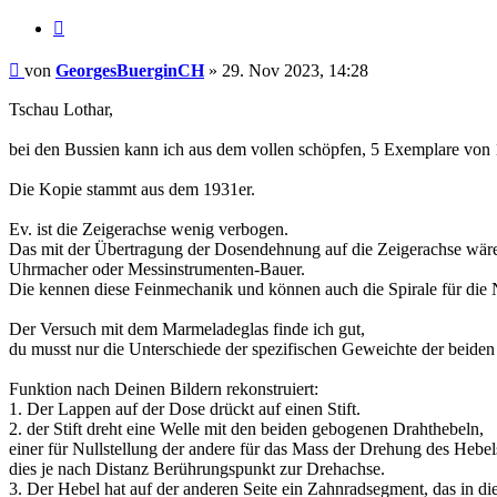
Zitieren
Beitrag
von
GeorgesBuerginCH
»
29. Nov 2023, 14:28
Tschau Lothar,
bei den Bussien kann ich aus dem vollen schöpfen, 5 Exemplare von 
Die Kopie stammt aus dem 1931er.
Ev. ist die Zeigerachse wenig verbogen.
Das mit der Übertragung der Dosendehnung auf die Zeigerachse wäre e
Uhrmacher oder Messinstrumenten-Bauer.
Die kennen diese Feinmechanik und können auch die Spirale für die N
Der Versuch mit dem Marmeladeglas finde ich gut,
du musst nur die Unterschiede der spezifischen Geweichte der beiden 
Funktion nach Deinen Bildern rekonstruiert:
1. Der Lappen auf der Dose drückt auf einen Stift.
2. der Stift dreht eine Welle mit den beiden gebogenen Drahthebeln,
einer für Nullstellung der andere für das Mass der Drehung des Hebel
dies je nach Distanz Berührungspunkt zur Drehachse.
3. Der Hebel hat auf der anderen Seite ein Zahnradsegment, das in die