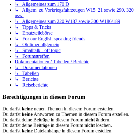
↳ Allgemeines zum 170 D
↳ Allgem. zu Vorkriegsfahrzeugen W15, 21 sowie 290, 320
usw.
↳ Allgemeines zum 220 W187 sowie 300 W186/189
↳ Tipps & Tricks
↳ Ersatzteilebörse
↳ For our English speaking friends
↳ Oldtimer allgemein
↳ Smalltalk - off topic
↳ Forumstreffen
Dokumentationen / Tabellen / Berichte
↳ Dokumentationen
↳ Tabellen
↳ Berichte
↳ Reiseberichte
Berechtigungen in diesem Forum
Du darfst
keine
neuen Themen in diesem Forum erstellen.
Du darfst
keine
Antworten zu Themen in diesem Forum erstellen.
Du darfst deine Beiträge in diesem Forum
nicht
ändern.
Du darfst deine Beiträge in diesem Forum
nicht
löschen.
Du darfst
keine
Dateianhänge in diesem Forum erstellen.