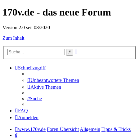
170v.de - das neue Forum
Version 2.0 seit 08/2020
Zum Inhalt
Erweiterte
Suche
Suche
Schnellzugriff
Unbeantwortete Themen
Aktive Themen
Suche
FAQ
Anmelden
www.170v.de
Foren-Übersicht
Allgemein
Tipps & Tricks
Suche