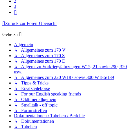
2
3
Nächste
Zurück zur Foren-Übersicht
Gehe zu
Allgemein
↳ Allgemeines zum 170 V
↳ Allgemeines zum 170 S
↳ Allgemeines zum 170 D
↳ Allgem. zu Vorkriegsfahrzeugen W15, 21 sowie 290, 320
usw.
↳ Allgemeines zum 220 W187 sowie 300 W186/189
↳ Tipps & Tricks
↳ Ersatzteilebörse
↳ For our English speaking friends
↳ Oldtimer allgemein
↳ Smalltalk - off topic
↳ Forumstreffen
Dokumentationen / Tabellen / Berichte
↳ Dokumentationen
↳ Tabellen