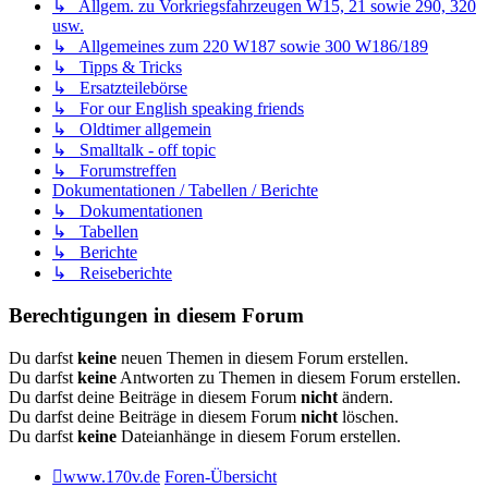
↳ Allgem. zu Vorkriegsfahrzeugen W15, 21 sowie 290, 320
usw.
↳ Allgemeines zum 220 W187 sowie 300 W186/189
↳ Tipps & Tricks
↳ Ersatzteilebörse
↳ For our English speaking friends
↳ Oldtimer allgemein
↳ Smalltalk - off topic
↳ Forumstreffen
Dokumentationen / Tabellen / Berichte
↳ Dokumentationen
↳ Tabellen
↳ Berichte
↳ Reiseberichte
Berechtigungen in diesem Forum
Du darfst
keine
neuen Themen in diesem Forum erstellen.
Du darfst
keine
Antworten zu Themen in diesem Forum erstellen.
Du darfst deine Beiträge in diesem Forum
nicht
ändern.
Du darfst deine Beiträge in diesem Forum
nicht
löschen.
Du darfst
keine
Dateianhänge in diesem Forum erstellen.
www.170v.de
Foren-Übersicht