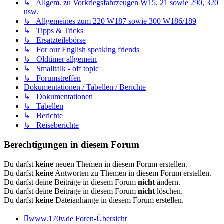
↳ Allgem. zu Vorkriegsfahrzeugen W15, 21 sowie 290, 320
usw.
↳ Allgemeines zum 220 W187 sowie 300 W186/189
↳ Tipps & Tricks
↳ Ersatzteilebörse
↳ For our English speaking friends
↳ Oldtimer allgemein
↳ Smalltalk - off topic
↳ Forumstreffen
Dokumentationen / Tabellen / Berichte
↳ Dokumentationen
↳ Tabellen
↳ Berichte
↳ Reiseberichte
Berechtigungen in diesem Forum
Du darfst
keine
neuen Themen in diesem Forum erstellen.
Du darfst
keine
Antworten zu Themen in diesem Forum erstellen.
Du darfst deine Beiträge in diesem Forum
nicht
ändern.
Du darfst deine Beiträge in diesem Forum
nicht
löschen.
Du darfst
keine
Dateianhänge in diesem Forum erstellen.
www.170v.de
Foren-Übersicht