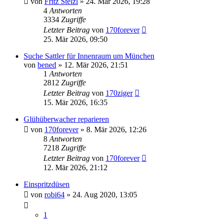
von
Fritz Stelzl
»
24. Mär 2026, 19:28
4
Antworten
3334
Zugriffe
Letzter Beitrag
von
170forever
25. Mär 2026, 09:50
Suche Sattler für Innenraum um München
von
bened
»
12. Mär 2026, 21:51
1
Antworten
2812
Zugriffe
Letzter Beitrag
von
170ziger
15. Mär 2026, 16:35
Glühüberwacher reparieren
von
170forever
»
8. Mär 2026, 12:26
8
Antworten
7218
Zugriffe
Letzter Beitrag
von
170forever
12. Mär 2026, 21:12
Einspritzdüsen
von
robi64
»
24. Aug 2020, 13:05
1