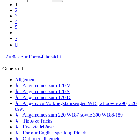
7
1
2
3
4
5
…
7
Nächste
Zurück zur Foren-Übersicht
Gehe zu
Allgemein
↳ Allgemeines zum 170 V
↳ Allgemeines zum 170 S
↳ Allgemeines zum 170 D
↳ Allgem. zu Vorkriegsfahrzeugen W15, 21 sowie 290, 320
usw.
↳ Allgemeines zum 220 W187 sowie 300 W186/189
↳ Tipps & Tricks
↳ Ersatzteilebörse
↳ For our English speaking friends
↳ Oldtimer allgemein