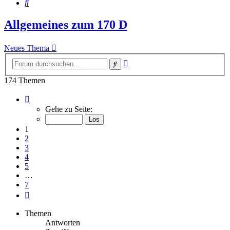
Suche
Allgemeines zum 170 D
Neues Thema
Erweiterte
Suche
Suche
174 Themen
Seite
1
Gehe zu Seite:
von
7
1
2
3
4
5
…
7
Nächste
Themen
Antworten