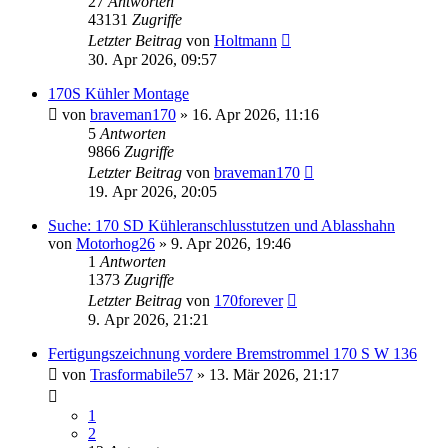
27
Antworten
43131
Zugriffe
Letzter Beitrag
von
Holtmann
30. Apr 2026, 09:57
170S Kühler Montage
von
braveman170
»
16. Apr 2026, 11:16
5
Antworten
9866
Zugriffe
Letzter Beitrag
von
braveman170
19. Apr 2026, 20:05
Suche: 170 SD Kühleranschlusstutzen und Ablasshahn
von
Motorhog26
»
9. Apr 2026, 19:46
1
Antworten
1373
Zugriffe
Letzter Beitrag
von
170forever
9. Apr 2026, 21:21
Fertigungszeichnung vordere Bremstrommel 170 S W 136
von
Trasformabile57
»
13. Mär 2026, 21:17
1
2