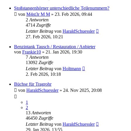
Stoßstangenhörner unterschiedliche Teilenummern?
von
M4st3r M M
»
23. Feb 2026, 09:44
2
Antworten
4714
Zugriffe
Letzter Beitrag
von
HaraldSchuessler
27. Feb 2026, 10:21
Benzintank Tausch / Restauration / Anbieter
von
Frankie10
»
21. Jan 2026, 19:30
7
Antworten
13092
Zugriffe
Letzter Beitrag
von
Holtmann
2. Feb 2026, 10:18
Büchse für Tragrohr
von
HaraldSchuessler
»
24. Nov 2025, 20:08
1
2
13
Antworten
46450
Zugriffe
Letzter Beitrag
von
HaraldSchuessler
29. Jan 2026, 13:55