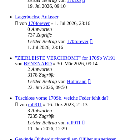
Letzter Beitrag
von
170DS
19. Jul 2026, 09:10
Lagerbuchse Anlasser
von
170forever
»
1. Jul 2026, 23:16
0
Antworten
737
Zugriffe
Letzter Beitrag
von
170forever
1. Jul 2026, 23:16
"ZIERLEISTE VERCHROMT" for 170Sb W191
von
BENZNARD
»
30. Mär 2026, 09:14
2
Antworten
3178
Zugriffe
Letzter Beitrag
von
Holtmann
22. Jun 2026, 09:50
Tüschloss vorne 170Sb, welche Feder fehlt da?
von
rafi911
»
16. Dez 2023, 21:13
3
Antworten
7235
Zugriffe
Letzter Beitrag
von
rafi911
11. Jun 2026, 12:29
Gewinde Ölüberdruckventil am Ölfilter ausgerissen