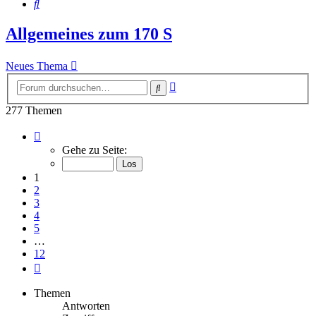
Suche
Allgemeines zum 170 S
Neues Thema
Erweiterte
Suche
Suche
277 Themen
Seite
1
Gehe zu Seite:
von
12
1
2
3
4
5
…
12
Nächste
Themen
Antworten