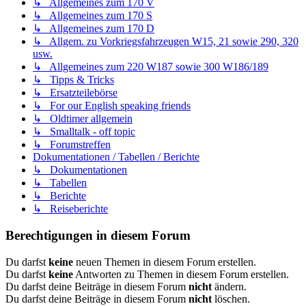
↳ Allgemeines zum 170 V
↳ Allgemeines zum 170 S
↳ Allgemeines zum 170 D
↳ Allgem. zu Vorkriegsfahrzeugen W15, 21 sowie 290, 320
usw.
↳ Allgemeines zum 220 W187 sowie 300 W186/189
↳ Tipps & Tricks
↳ Ersatzteilebörse
↳ For our English speaking friends
↳ Oldtimer allgemein
↳ Smalltalk - off topic
↳ Forumstreffen
Dokumentationen / Tabellen / Berichte
↳ Dokumentationen
↳ Tabellen
↳ Berichte
↳ Reiseberichte
Berechtigungen in diesem Forum
Du darfst
keine
neuen Themen in diesem Forum erstellen.
Du darfst
keine
Antworten zu Themen in diesem Forum erstellen.
Du darfst deine Beiträge in diesem Forum
nicht
ändern.
Du darfst deine Beiträge in diesem Forum
nicht
löschen.