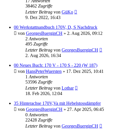
17
Antworten
38462
Zugriffe
Letzter Beitrag
von
GüKo
9. Dez 2022, 16:43
00 Werkstattnandbuch 170V, D, S Nachdruck
von
GeorgesBuerginCH
»
2. Aug 2026, 09:12
2
Antworten
495
Zugriffe
Letzter Beitrag
von
GeorgesBuerginCH
2. Aug 2026, 16:34
00 Neues Buch: 170 V - 170 S - 220 (W 187)
von
HansPeterWuersten
»
17. Dez 2025, 10:41
1
Antworten
53596
Zugriffe
Letzter Beitrag
von
Lothar
18. Feb 2026, 12:04
35 Hinterachse 170V,Va mit Hebelstossdämpfer
von
GeorgesBuerginCH
»
27. Apr 2025, 06:45
0
Antworten
22428
Zugriffe
Letzter Beitrag
von
GeorgesBuerginCH