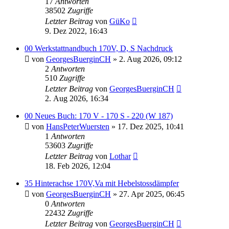
17
Antworten
38502
Zugriffe
Letzter Beitrag
von
GüKo
9. Dez 2022, 16:43
00 Werkstattnandbuch 170V, D, S Nachdruck
von
GeorgesBuerginCH
»
2. Aug 2026, 09:12
2
Antworten
510
Zugriffe
Letzter Beitrag
von
GeorgesBuerginCH
2. Aug 2026, 16:34
00 Neues Buch: 170 V - 170 S - 220 (W 187)
von
HansPeterWuersten
»
17. Dez 2025, 10:41
1
Antworten
53603
Zugriffe
Letzter Beitrag
von
Lothar
18. Feb 2026, 12:04
35 Hinterachse 170V,Va mit Hebelstossdämpfer
von
GeorgesBuerginCH
»
27. Apr 2025, 06:45
0
Antworten
22432
Zugriffe
Letzter Beitrag
von
GeorgesBuerginCH