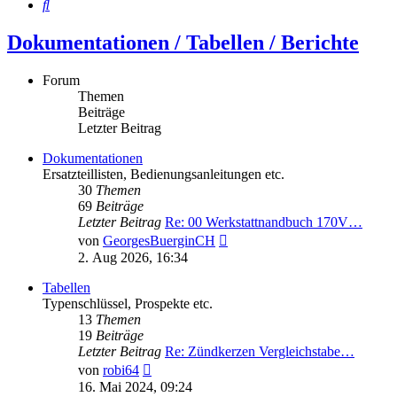
Suche
Dokumentationen / Tabellen / Berichte
Forum
Themen
Beiträge
Letzter Beitrag
Dokumentationen
Ersatzteillisten, Bedienungsanleitungen etc.
30
Themen
69
Beiträge
Letzter Beitrag
Re: 00 Werkstattnandbuch 170V…
Neuester
von
GeorgesBuerginCH
Beitrag
2. Aug 2026, 16:34
Tabellen
Typenschlüssel, Prospekte etc.
13
Themen
19
Beiträge
Letzter Beitrag
Re: Zündkerzen Vergleichstabe…
Neuester
von
robi64
Beitrag
16. Mai 2024, 09:24