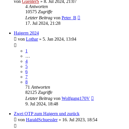
von
GuenterS
»
8. Jul 2024, 21:07
4
Antworten
10575
Zugriffe
Letzter Beitrag
von
Peter_B
17. Jul 2024, 21:28
Haigern 2024
von
Lothar
»
5. Jan 2024, 13:04
1
…
4
5
6
7
8
71
Antworten
82125
Zugriffe
Letzter Beitrag
von
Wolfgang170V
9. Jul 2024, 18:48
Zwei OTP zum Haigern und zurück
von
HaraldSchuessler
»
16. Jul 2023, 18:54