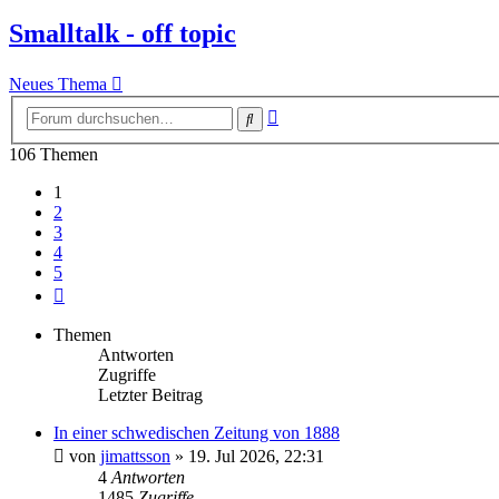
Smalltalk - off topic
Neues Thema
Erweiterte
Suche
Suche
106 Themen
1
2
3
4
5
Nächste
Themen
Antworten
Zugriffe
Letzter Beitrag
In einer schwedischen Zeitung von 1888
von
jimattsson
»
19. Jul 2026, 22:31
4
Antworten
1485
Zugriffe