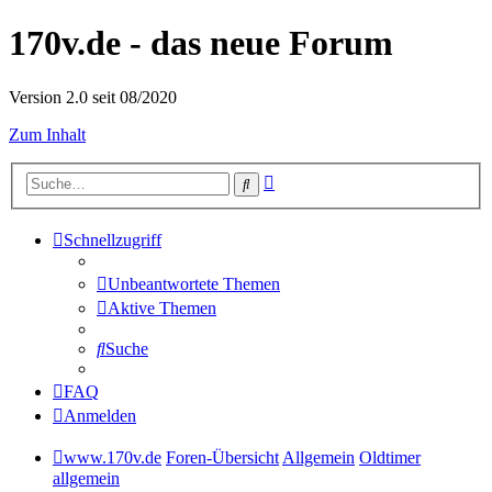
170v.de - das neue Forum
Version 2.0 seit 08/2020
Zum Inhalt
Erweiterte
Suche
Suche
Schnellzugriff
Unbeantwortete Themen
Aktive Themen
Suche
FAQ
Anmelden
www.170v.de
Foren-Übersicht
Allgemein
Oldtimer
allgemein