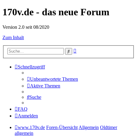
170v.de - das neue Forum
Version 2.0 seit 08/2020
Zum Inhalt
Erweiterte
Suche
Suche
Schnellzugriff
Unbeantwortete Themen
Aktive Themen
Suche
FAQ
Anmelden
www.170v.de
Foren-Übersicht
Allgemein
Oldtimer
allgemein