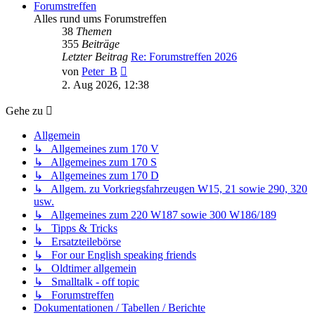
Forumstreffen
Alles rund ums Forumstreffen
38
Themen
355
Beiträge
Letzter Beitrag
Re: Forumstreffen 2026
Neuester
von
Peter_B
Beitrag
2. Aug 2026, 12:38
Gehe zu
Allgemein
↳ Allgemeines zum 170 V
↳ Allgemeines zum 170 S
↳ Allgemeines zum 170 D
↳ Allgem. zu Vorkriegsfahrzeugen W15, 21 sowie 290, 320
usw.
↳ Allgemeines zum 220 W187 sowie 300 W186/189
↳ Tipps & Tricks
↳ Ersatzteilebörse
↳ For our English speaking friends
↳ Oldtimer allgemein
↳ Smalltalk - off topic
↳ Forumstreffen
Dokumentationen / Tabellen / Berichte