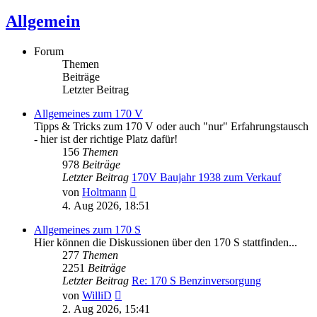
Allgemein
Forum
Themen
Beiträge
Letzter Beitrag
Allgemeines zum 170 V
Tipps & Tricks zum 170 V oder auch "nur" Erfahrungstausch
- hier ist der richtige Platz dafür!
156
Themen
978
Beiträge
Letzter Beitrag
170V Baujahr 1938 zum Verkauf
Neuester
von
Holtmann
Beitrag
4. Aug 2026, 18:51
Allgemeines zum 170 S
Hier können die Diskussionen über den 170 S stattfinden...
277
Themen
2251
Beiträge
Letzter Beitrag
Re: 170 S Benzinversorgung
Neuester
von
WilliD
Beitrag
2. Aug 2026, 15:41