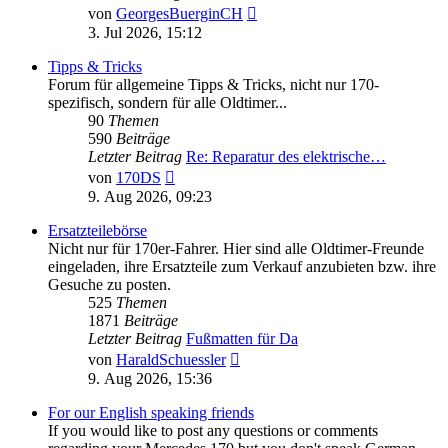
Neuester
von
GeorgesBuerginCH
Beitrag
3. Jul 2026, 15:12
Tipps & Tricks
Forum für allgemeine Tipps & Tricks, nicht nur 170-
spezifisch, sondern für alle Oldtimer...
90
Themen
590
Beiträge
Letzter Beitrag
Re: Reparatur des elektrische…
Neuester
von
170DS
Beitrag
9. Aug 2026, 09:23
Ersatzteilebörse
Nicht nur für 170er-Fahrer. Hier sind alle Oldtimer-Freunde
eingeladen, ihre Ersatzteile zum Verkauf anzubieten bzw. ihre
Gesuche zu posten.
525
Themen
1871
Beiträge
Letzter Beitrag
Fußmatten für Da
Neuester
von
HaraldSchuessler
Beitrag
9. Aug 2026, 15:36
For our English speaking friends
If you would like to post any questions or comments