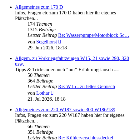
Allgemeines zum 170 D
Infos, Fragen etc zum 170 D haben hier ihr eigenes
Plätzchen...
174
Themen
1315
Beiträge
Letzter Beitrag
Re: Wasserpumpe/Motorblock Sc…
Neuester
von
Segelhorst
Beitrag
29. Jun 2026, 18:18
Allgem. zu Vorkriegsfahrzeugen W15, 21 sowie 290, 320
usw.
Tipps & Tricks oder auch "nur" Erfahrungstausch -...
50
Themen
364
Beiträge
Letzter Beitrag
Re: W15 - zu fettes Gemisch
Neuester
von
Lothar
Beitrag
21. Jul 2026, 18:18
Allgemeines zum 220 W187 sowie 300 W186/189
Infos, Fragen etc zum 220 W187 haben hier ihr eigenes
Plätzchen...
66
Themen
351
Beiträge
Letzter Beitrag
Re: Kühlerverschlussdeckel