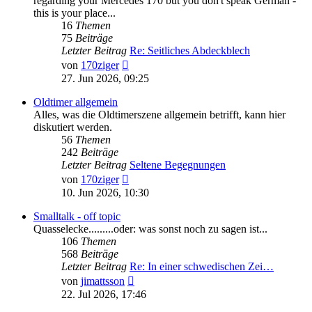
regarding your Mercedes 170 but you don't speak German -
this is your place...
16
Themen
75
Beiträge
Letzter Beitrag
Re: Seitliches Abdeckblech
Neuester
von
170ziger
Beitrag
27. Jun 2026, 09:25
Oldtimer allgemein
Alles, was die Oldtimerszene allgemein betrifft, kann hier
diskutiert werden.
56
Themen
242
Beiträge
Letzter Beitrag
Seltene Begegnungen
Neuester
von
170ziger
Beitrag
10. Jun 2026, 10:30
Smalltalk - off topic
Quasselecke.........oder: was sonst noch zu sagen ist...
106
Themen
568
Beiträge
Letzter Beitrag
Re: In einer schwedischen Zei…
Neuester
von
jimattsson
Beitrag
22. Jul 2026, 17:46