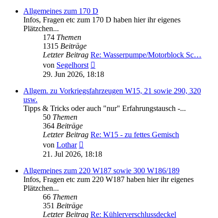
Allgemeines zum 170 D
Infos, Fragen etc zum 170 D haben hier ihr eigenes
Plätzchen...
174
Themen
1315
Beiträge
Letzter Beitrag
Re: Wasserpumpe/Motorblock Sc…
Neuester
von
Segelhorst
Beitrag
29. Jun 2026, 18:18
Allgem. zu Vorkriegsfahrzeugen W15, 21 sowie 290, 320
usw.
Tipps & Tricks oder auch "nur" Erfahrungstausch -...
50
Themen
364
Beiträge
Letzter Beitrag
Re: W15 - zu fettes Gemisch
Neuester
von
Lothar
Beitrag
21. Jul 2026, 18:18
Allgemeines zum 220 W187 sowie 300 W186/189
Infos, Fragen etc zum 220 W187 haben hier ihr eigenes
Plätzchen...
66
Themen
351
Beiträge
Letzter Beitrag
Re: Kühlerverschlussdeckel