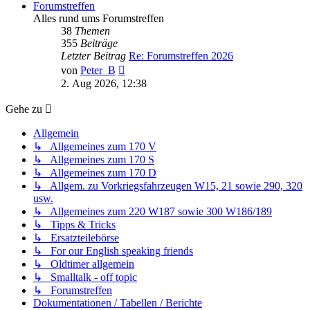
Forumstreffen
Alles rund ums Forumstreffen
38
Themen
355
Beiträge
Letzter Beitrag
Re: Forumstreffen 2026
Neuester
von
Peter_B
Beitrag
2. Aug 2026, 12:38
Gehe zu
Allgemein
↳ Allgemeines zum 170 V
↳ Allgemeines zum 170 S
↳ Allgemeines zum 170 D
↳ Allgem. zu Vorkriegsfahrzeugen W15, 21 sowie 290, 320
usw.
↳ Allgemeines zum 220 W187 sowie 300 W186/189
↳ Tipps & Tricks
↳ Ersatzteilebörse
↳ For our English speaking friends
↳ Oldtimer allgemein
↳ Smalltalk - off topic
↳ Forumstreffen
Dokumentationen / Tabellen / Berichte