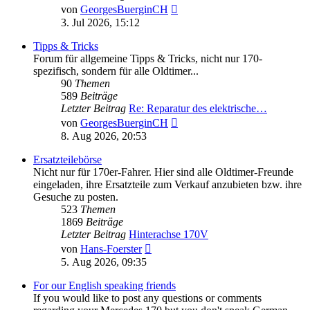
Neuester
von
GeorgesBuerginCH
Beitrag
3. Jul 2026, 15:12
Tipps & Tricks
Forum für allgemeine Tipps & Tricks, nicht nur 170-
spezifisch, sondern für alle Oldtimer...
90
Themen
589
Beiträge
Letzter Beitrag
Re: Reparatur des elektrische…
Neuester
von
GeorgesBuerginCH
Beitrag
8. Aug 2026, 20:53
Ersatzteilebörse
Nicht nur für 170er-Fahrer. Hier sind alle Oldtimer-Freunde
eingeladen, ihre Ersatzteile zum Verkauf anzubieten bzw. ihre
Gesuche zu posten.
523
Themen
1869
Beiträge
Letzter Beitrag
Hinterachse 170V
Neuester
von
Hans-Foerster
Beitrag
5. Aug 2026, 09:35
For our English speaking friends
If you would like to post any questions or comments