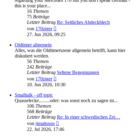
regarding your Mercedes 170 but you don't speak German -
this is your place...
16
Themen
75
Beiträge
Letzter Beitrag
Re: Seitliches Abdeckblech
Neuester
von
170ziger
Beitrag
27. Jun 2026, 09:25
Oldtimer allgemein
Alles, was die Oldtimerszene allgemein betrifft, kann hier
diskutiert werden.
56
Themen
242
Beiträge
Letzter Beitrag
Seltene Begegnungen
Neuester
von
170ziger
Beitrag
10. Jun 2026, 10:30
Smalltalk - off topic
Quasselecke.........oder: was sonst noch zu sagen ist...
106
Themen
568
Beiträge
Letzter Beitrag
Re: In einer schwedischen Zei…
Neuester
von
jimattsson
Beitrag
22. Jul 2026, 17:46