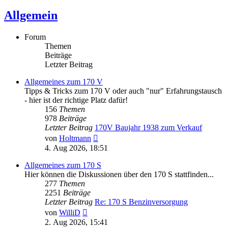
Allgemein
Forum
Themen
Beiträge
Letzter Beitrag
Allgemeines zum 170 V
Tipps & Tricks zum 170 V oder auch "nur" Erfahrungstausch
- hier ist der richtige Platz dafür!
156
Themen
978
Beiträge
Letzter Beitrag
170V Baujahr 1938 zum Verkauf
Neuester
von
Holtmann
Beitrag
4. Aug 2026, 18:51
Allgemeines zum 170 S
Hier können die Diskussionen über den 170 S stattfinden...
277
Themen
2251
Beiträge
Letzter Beitrag
Re: 170 S Benzinversorgung
Neuester
von
WilliD
Beitrag
2. Aug 2026, 15:41