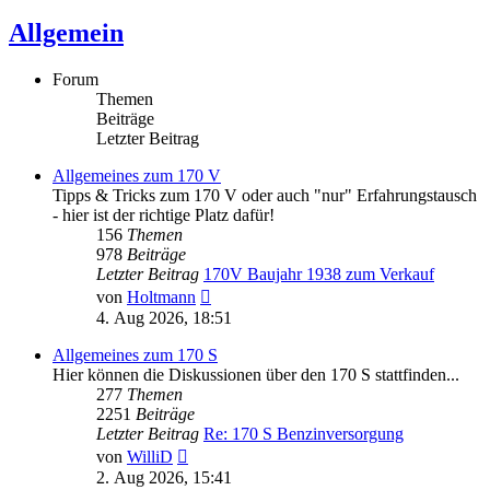
Allgemein
Forum
Themen
Beiträge
Letzter Beitrag
Allgemeines zum 170 V
Tipps & Tricks zum 170 V oder auch "nur" Erfahrungstausch
- hier ist der richtige Platz dafür!
156
Themen
978
Beiträge
Letzter Beitrag
170V Baujahr 1938 zum Verkauf
Neuester
von
Holtmann
Beitrag
4. Aug 2026, 18:51
Allgemeines zum 170 S
Hier können die Diskussionen über den 170 S stattfinden...
277
Themen
2251
Beiträge
Letzter Beitrag
Re: 170 S Benzinversorgung
Neuester
von
WilliD
Beitrag
2. Aug 2026, 15:41