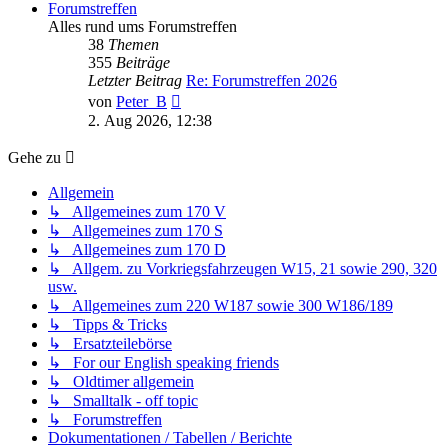
Forumstreffen
Alles rund ums Forumstreffen
38
Themen
355
Beiträge
Letzter Beitrag
Re: Forumstreffen 2026
Neuester
von
Peter_B
Beitrag
2. Aug 2026, 12:38
Gehe zu
Allgemein
↳ Allgemeines zum 170 V
↳ Allgemeines zum 170 S
↳ Allgemeines zum 170 D
↳ Allgem. zu Vorkriegsfahrzeugen W15, 21 sowie 290, 320
usw.
↳ Allgemeines zum 220 W187 sowie 300 W186/189
↳ Tipps & Tricks
↳ Ersatzteilebörse
↳ For our English speaking friends
↳ Oldtimer allgemein
↳ Smalltalk - off topic
↳ Forumstreffen
Dokumentationen / Tabellen / Berichte