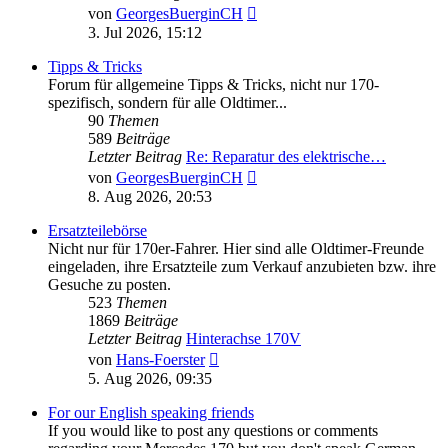
Neuester
von
GeorgesBuerginCH
Beitrag
3. Jul 2026, 15:12
Tipps & Tricks
Forum für allgemeine Tipps & Tricks, nicht nur 170-
spezifisch, sondern für alle Oldtimer...
90
Themen
589
Beiträge
Letzter Beitrag
Re: Reparatur des elektrische…
Neuester
von
GeorgesBuerginCH
Beitrag
8. Aug 2026, 20:53
Ersatzteilebörse
Nicht nur für 170er-Fahrer. Hier sind alle Oldtimer-Freunde
eingeladen, ihre Ersatzteile zum Verkauf anzubieten bzw. ihre
Gesuche zu posten.
523
Themen
1869
Beiträge
Letzter Beitrag
Hinterachse 170V
Neuester
von
Hans-Foerster
Beitrag
5. Aug 2026, 09:35
For our English speaking friends
If you would like to post any questions or comments