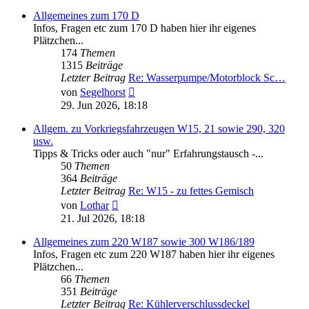
Allgemeines zum 170 D
Infos, Fragen etc zum 170 D haben hier ihr eigenes
Plätzchen...
174
Themen
1315
Beiträge
Letzter Beitrag
Re: Wasserpumpe/Motorblock Sc…
Neuester
von
Segelhorst
Beitrag
29. Jun 2026, 18:18
Allgem. zu Vorkriegsfahrzeugen W15, 21 sowie 290, 320
usw.
Tipps & Tricks oder auch "nur" Erfahrungstausch -...
50
Themen
364
Beiträge
Letzter Beitrag
Re: W15 - zu fettes Gemisch
Neuester
von
Lothar
Beitrag
21. Jul 2026, 18:18
Allgemeines zum 220 W187 sowie 300 W186/189
Infos, Fragen etc zum 220 W187 haben hier ihr eigenes
Plätzchen...
66
Themen
351
Beiträge
Letzter Beitrag
Re: Kühlerverschlussdeckel