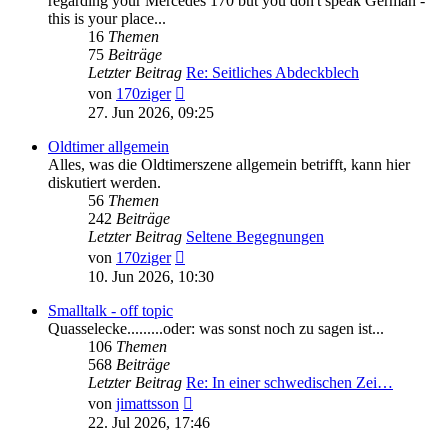
regarding your Mercedes 170 but you don't speak German -
this is your place...
16
Themen
75
Beiträge
Letzter Beitrag
Re: Seitliches Abdeckblech
Neuester
von
170ziger
Beitrag
27. Jun 2026, 09:25
Oldtimer allgemein
Alles, was die Oldtimerszene allgemein betrifft, kann hier
diskutiert werden.
56
Themen
242
Beiträge
Letzter Beitrag
Seltene Begegnungen
Neuester
von
170ziger
Beitrag
10. Jun 2026, 10:30
Smalltalk - off topic
Quasselecke.........oder: was sonst noch zu sagen ist...
106
Themen
568
Beiträge
Letzter Beitrag
Re: In einer schwedischen Zei…
Neuester
von
jimattsson
Beitrag
22. Jul 2026, 17:46