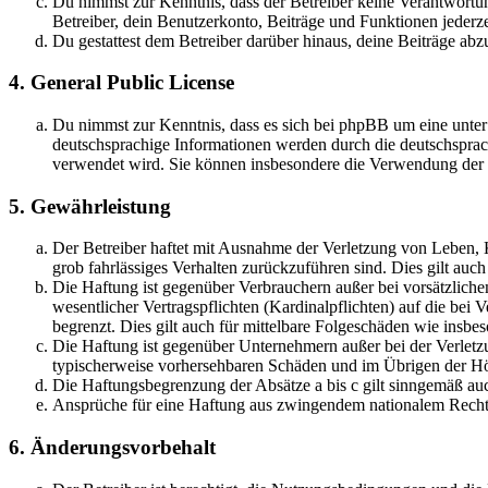
Du nimmst zur Kenntnis, dass der Betreiber keine Verantwortung 
Betreiber, dein Benutzerkonto, Beiträge und Funktionen jederze
Du gestattest dem Betreiber darüber hinaus, deine Beiträge abz
4. General Public License
Du nimmst zur Kenntnis, dass es sich bei phpBB um eine unter
deutschsprachige Informationen werden durch die deutschsprac
verwendet wird. Sie können insbesondere die Verwendung der S
5. Gewährleistung
Der Betreiber haftet mit Ausnahme der Verletzung von Leben, Kö
grob fahrlässiges Verhalten zurückzuführen sind. Dies gilt au
Die Haftung ist gegenüber Verbrauchern außer bei vorsätzlich
wesentlicher Vertragspflichten (Kardinalpflichten) auf die be
begrenzt. Dies gilt auch für mittelbare Folgeschäden wie ins
Die Haftung ist gegenüber Unternehmern außer bei der Verletzu
typischerweise vorhersehbaren Schäden und im Übrigen der Höh
Die Haftungsbegrenzung der Absätze a bis c gilt sinngemäß auc
Ansprüche für eine Haftung aus zwingendem nationalem Recht 
6. Änderungsvorbehalt