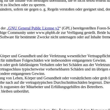
für die Inhalte von Beiträgen übernimmt, die er nicht selbst erstellt 
it zu löschen oder zu sperren.
uändern, sofern sie gegen o. g. Regeln verstoßen oder geeignet sind, 
 der „
GNU General Public License v2
“ (GPL) bereitgestellten Foren
hige Community unter www.phpbb.de zur Verfügung gestellt. Beide hab
oftware für bestimmte Zwecke nicht untersagen oder auf Inhalte frem
rper und Gesundheit und der Verletzung wesentlicher Vertragspflichten
ch für mittelbare Folgeschäden wie insbesondere entgangenen Gewinn.
em oder grob fahrlässigem Verhalten oder bei Schäden aus der Verletz
i Vertragsschluss typischerweise vorhersehbaren Schäden und im übrigen
besondere entgangenen Gewinn.
ng von Leben, Körper und Gesundheit oder vorsätzlichem oder grob fah
e nach auf die vertragstypischen Durchschnittsschäden begrenzt. Dies
h zugunsten der Mitarbeiter und Erfüllungsgehilfen des Betreibers.
bleiben unberührt.