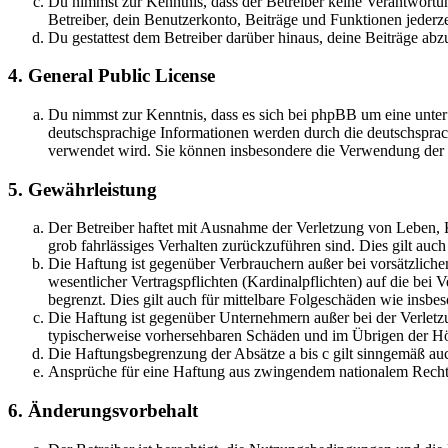
Du nimmst zur Kenntnis, dass der Betreiber keine Verantwortung 
Betreiber, dein Benutzerkonto, Beiträge und Funktionen jederze
Du gestattest dem Betreiber darüber hinaus, deine Beiträge abz
4. General Public License
Du nimmst zur Kenntnis, dass es sich bei phpBB um eine unter
deutschsprachige Informationen werden durch die deutschsprac
verwendet wird. Sie können insbesondere die Verwendung der S
5. Gewährleistung
Der Betreiber haftet mit Ausnahme der Verletzung von Leben, Kö
grob fahrlässiges Verhalten zurückzuführen sind. Dies gilt au
Die Haftung ist gegenüber Verbrauchern außer bei vorsätzlich
wesentlicher Vertragspflichten (Kardinalpflichten) auf die be
begrenzt. Dies gilt auch für mittelbare Folgeschäden wie ins
Die Haftung ist gegenüber Unternehmern außer bei der Verletzu
typischerweise vorhersehbaren Schäden und im Übrigen der Höh
Die Haftungsbegrenzung der Absätze a bis c gilt sinngemäß auc
Ansprüche für eine Haftung aus zwingendem nationalem Recht 
6. Änderungsvorbehalt