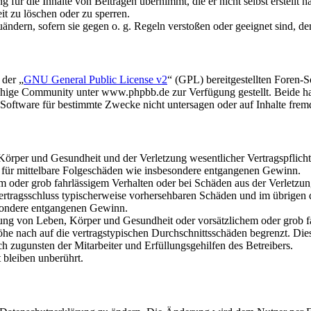
für die Inhalte von Beiträgen übernimmt, die er nicht selbst erstellt 
it zu löschen oder zu sperren.
uändern, sofern sie gegen o. g. Regeln verstoßen oder geeignet sind, 
 der „
GNU General Public License v2
“ (GPL) bereitgestellten Foren
hige Community unter www.phpbb.de zur Verfügung gestellt. Beide hab
oftware für bestimmte Zwecke nicht untersagen oder auf Inhalte frem
rper und Gesundheit und der Verletzung wesentlicher Vertragspflichten
ch für mittelbare Folgeschäden wie insbesondere entgangenen Gewinn.
em oder grob fahrlässigem Verhalten oder bei Schäden aus der Verletz
i Vertragsschluss typischerweise vorhersehbaren Schäden und im übrigen
besondere entgangenen Gewinn.
ng von Leben, Körper und Gesundheit oder vorsätzlichem oder grob fah
e nach auf die vertragstypischen Durchschnittsschäden begrenzt. Dies
h zugunsten der Mitarbeiter und Erfüllungsgehilfen des Betreibers.
bleiben unberührt.