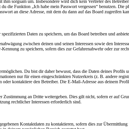
it ihm sorgsam um. Insbesondere wird dich kein Vertreter des Betreibe
nst du die Funktion „Ich habe mein Passwort vergessen“ benutzen. Di
asswort an diese Adresse, mit dem du dann auf das Board zugreifen kan
r spezifizierten Daten zu speichern, um das Board betreiben und anbiet
ssenabwägung zwischen deinen und seinen Interessen sowie den Interes
-Kennung zu speichern, sofern dies zur Gefahrenabwehr oder zur recht
möglichen. Du bist dir daher bewusst, dass die Daten deines Profils und
mationen nur für einen eingeschränkten Nutzerkreis (z. B. andere regist
oder kontaktiere den Betreiber. Die E-Mail-Adresse aus deinem Profil 
r Zustimmung an Dritte weitergeben. Dies gilt nicht, sofern er auf Gr
zung rechtlicher Interessen erforderlich sind.
ngegebenen Kontaktdaten zu kontaktieren, sofern dies zur Übermittlung z