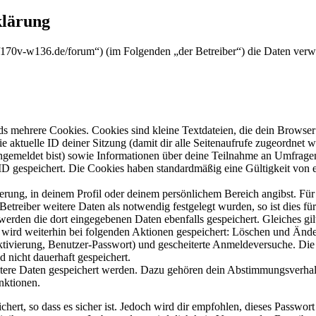
klärung
s://170v-w136.de/forum“) (im Folgenden „der Betreiber“) die Daten ve
s mehrere Cookies. Cookies sind kleine Textdateien, die dein Browser 
ie aktuelle ID deiner Sitzung (damit dir alle Seitenaufrufe zugeordnet
angemeldet bist) sowie Informationen über deine Teilnahme an Umfragen
ID gespeichert. Die Cookies haben standardmäßig eine Gültigkeit von e
ierung, in deinem Profil oder deinem persönlichem Bereich angibst. Für
reiber weitere Daten als notwendig festgelegt wurden, so ist dies für 
 werden die dort eingegebenen Daten ebenfalls gespeichert. Gleiches gi
e wird weiterhin bei folgenden Aktionen gespeichert: Löschen und Änd
ktivierung, Benutzer-Passwort) und gescheiterte Anmeldeversuche. D
d nicht dauerhaft gespeichert.
eitere Daten gespeichert werden. Dazu gehören dein Abstimmungsverhal
nktionen.
ert, so dass es sicher ist. Jedoch wird dir empfohlen, dieses Passwor