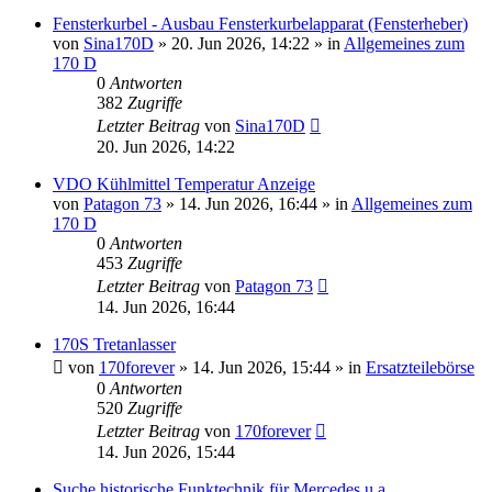
Fensterkurbel - Ausbau Fensterkurbelapparat (Fensterheber)
von
Sina170D
»
20. Jun 2026, 14:22
» in
Allgemeines zum
170 D
0
Antworten
382
Zugriffe
Letzter Beitrag
von
Sina170D
20. Jun 2026, 14:22
VDO Kühlmittel Temperatur Anzeige
von
Patagon 73
»
14. Jun 2026, 16:44
» in
Allgemeines zum
170 D
0
Antworten
453
Zugriffe
Letzter Beitrag
von
Patagon 73
14. Jun 2026, 16:44
170S Tretanlasser
von
170forever
»
14. Jun 2026, 15:44
» in
Ersatzteilebörse
0
Antworten
520
Zugriffe
Letzter Beitrag
von
170forever
14. Jun 2026, 15:44
Suche historische Funktechnik für Mercedes u.a.