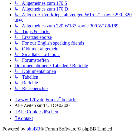
↳ Allgemeines zum 170 S
↳ Allgemeines zum 170 D
↳ Allgem. zu Vorkriegsfahrzeugen W15, 21 sowie 290, 320
usw.
↳ Allgemeines zum 220 W187 sowie 300 W186/189
↳ Tipps & Tricks
↳ Ersatzteilebörse
↳ For our English speaking friends
↳ Oldtimer allgemein
↳ Smalltalk - off topic
↳ Forumstreffen
Dokumentationen / Tabellen / Berichte
↳ Dokumentationen
↳ Tabellen
↳ Berichte
↳ Reiseberichte
www.170v.de
Foren-Übersicht
Alle Zeiten sind
UTC+02:00
Alle Cookies löschen
Kontakt
Powered by
phpBB
® Forum Software © phpBB Limited