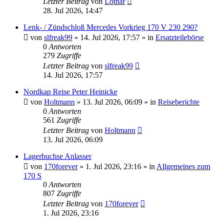
Letzter Beitrag
von
Lothar
28. Jul 2026, 14:47
Lenk- / Zündschloß Mercedes Vorkrieg 170 V 230 290?
von
slfreak99
»
14. Jul 2026, 17:57
» in
Ersatzteilebörse
0
Antworten
279
Zugriffe
Letzter Beitrag
von
slfreak99
14. Jul 2026, 17:57
Nordkap Reise Peter Heinicke
von
Holtmann
»
13. Jul 2026, 06:09
» in
Reiseberichte
0
Antworten
561
Zugriffe
Letzter Beitrag
von
Holtmann
13. Jul 2026, 06:09
Lagerbuchse Anlasser
von
170forever
»
1. Jul 2026, 23:16
» in
Allgemeines zum
170 S
0
Antworten
807
Zugriffe
Letzter Beitrag
von
170forever
1. Jul 2026, 23:16