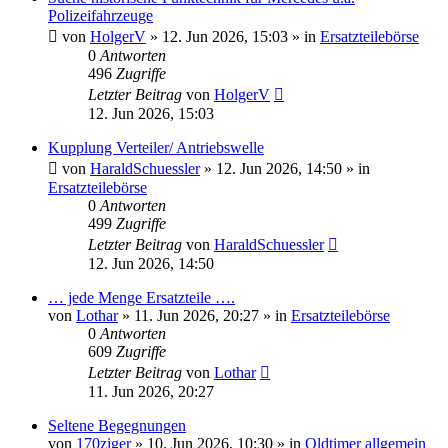
Polizeifahrzeuge
von
HolgerV
»
12. Jun 2026, 15:03
» in
Ersatzteilebörse
0
Antworten
496
Zugriffe
Letzter Beitrag
von
HolgerV
12. Jun 2026, 15:03
Kupplung Verteiler/ Antriebswelle
von
HaraldSchuessler
»
12. Jun 2026, 14:50
» in
Ersatzteilebörse
0
Antworten
499
Zugriffe
Letzter Beitrag
von
HaraldSchuessler
12. Jun 2026, 14:50
… jede Menge Ersatzteile ….
von
Lothar
»
11. Jun 2026, 20:27
» in
Ersatzteilebörse
0
Antworten
609
Zugriffe
Letzter Beitrag
von
Lothar
11. Jun 2026, 20:27
Seltene Begegnungen
von
170ziger
»
10. Jun 2026, 10:30
» in
Oldtimer allgemein