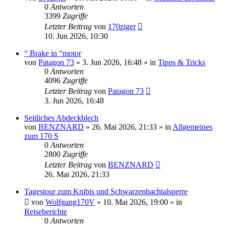
0
Antworten
3399
Zugriffe
Letzter Beitrag
von
170ziger
10. Jun 2026, 10:30
“ Brake in “motor
von
Patagon 73
»
3. Jun 2026, 16:48
» in
Tipps & Tricks
0
Antworten
4096
Zugriffe
Letzter Beitrag
von
Patagon 73
3. Jun 2026, 16:48
Seitliches Abdeckblech
von
BENZNARD
»
26. Mai 2026, 21:33
» in
Allgemeines
zum 170 S
0
Antworten
2800
Zugriffe
Letzter Beitrag
von
BENZNARD
26. Mai 2026, 21:33
Tagestour zum Knibis und Schwarzenbachtalsperre
von
Wolfgang170V
»
10. Mai 2026, 19:00
» in
Reiseberichte
0
Antworten