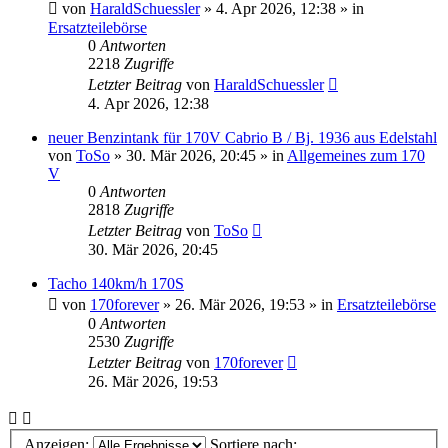
von
HaraldSchuessler
»
4. Apr 2026, 12:38
» in
Ersatzteilebörse
0
Antworten
2218
Zugriffe
Letzter Beitrag
von
HaraldSchuessler
4. Apr 2026, 12:38
neuer Benzintank für 170V Cabrio B / Bj. 1936 aus Edelstahl
von
ToSo
»
30. Mär 2026, 20:45
» in
Allgemeines zum 170
V
0
Antworten
2818
Zugriffe
Letzter Beitrag
von
ToSo
30. Mär 2026, 20:45
Tacho 140km/h 170S
von
170forever
»
26. Mär 2026, 19:53
» in
Ersatzteilebörse
0
Antworten
2530
Zugriffe
Letzter Beitrag
von
170forever
26. Mär 2026, 19:53
Anzeigen:
Sortiere nach: