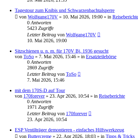
Tagestour zum Knibis und Schwarzenbachtalsperre
von
Wolfgang170V
»
10. Mai 2026, 19:00
» in
Reisebericht
0
Antworten
5423
Zugriffe
Letzter Beitrag
von
Wolfgang170V
10. Mai 2026, 19:00
Sitzschienen u. n. m. für 170V Bj. 1936 gesucht
von
ToSo
»
7. Mai 2026, 15:46
» in
Ersatzteilebörse
0
Antworten
2869
Zugriffe
Letzter Beitrag
von
ToSo
7. Mai 2026, 15:46
mit dem 170S-D auf Tour
von
170forever
»
23. Apr 2026, 10:54
» in
Reiseberichte
0
Antworten
1971
Zugriffe
Letzter Beitrag
von
170forever
23. Apr 2026, 10:54
ESP Ventilträger demontieren - einfaches Hilfswerkzeug
von
Buttercreme
»
22. Apr 2026, 18:03
» in
Tipps & Tricks