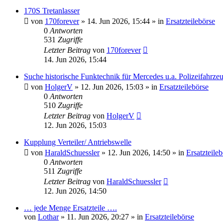
170S Tretanlasser
von
170forever
»
14. Jun 2026, 15:44
» in
Ersatzteilebörse
0
Antworten
531
Zugriffe
Letzter Beitrag
von
170forever
14. Jun 2026, 15:44
Suche historische Funktechnik für Mercedes u.a. Polizeifahrze
von
HolgerV
»
12. Jun 2026, 15:03
» in
Ersatzteilebörse
0
Antworten
510
Zugriffe
Letzter Beitrag
von
HolgerV
12. Jun 2026, 15:03
Kupplung Verteiler/ Antriebswelle
von
HaraldSchuessler
»
12. Jun 2026, 14:50
» in
Ersatzteile
0
Antworten
511
Zugriffe
Letzter Beitrag
von
HaraldSchuessler
12. Jun 2026, 14:50
… jede Menge Ersatzteile ….
von
Lothar
»
11. Jun 2026, 20:27
» in
Ersatzteilebörse