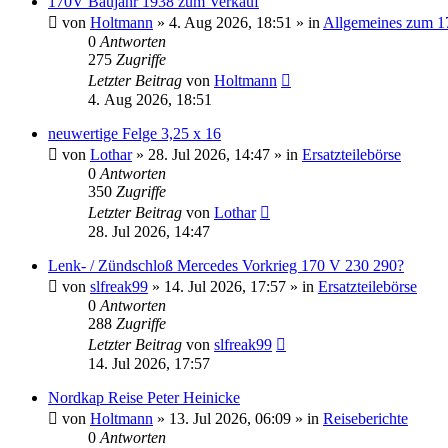
170V Baujahr 1938 zum Verkauf
von
Holtmann
»
4. Aug 2026, 18:51
» in
Allgemeines zum 1
0
Antworten
275
Zugriffe
Letzter Beitrag
von
Holtmann
4. Aug 2026, 18:51
neuwertige Felge 3,25 x 16
von
Lothar
»
28. Jul 2026, 14:47
» in
Ersatzteilebörse
0
Antworten
350
Zugriffe
Letzter Beitrag
von
Lothar
28. Jul 2026, 14:47
Lenk- / Zündschloß Mercedes Vorkrieg 170 V 230 290?
von
slfreak99
»
14. Jul 2026, 17:57
» in
Ersatzteilebörse
0
Antworten
288
Zugriffe
Letzter Beitrag
von
slfreak99
14. Jul 2026, 17:57
Nordkap Reise Peter Heinicke
von
Holtmann
»
13. Jul 2026, 06:09
» in
Reiseberichte
0
Antworten