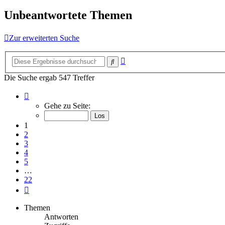
Unbeantwortete Themen
Zur erweiterten Suche
Erweiterte
Suche
Suche
Die Suche ergab 547 Treffer
Seite
1
Gehe zu Seite:
von
22
1
2
3
4
5
…
22
Nächste
Themen
Antworten