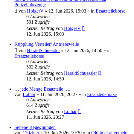
Polizeifahrzeuge
von
HolgerV
»
12. Jun 2026, 15:03
» in
Ersatzteilebörse
0
Antworten
501
Zugriffe
Letzter Beitrag
von
HolgerV
12. Jun 2026, 15:03
Kupplung Verteiler/ Antriebswelle
von
HaraldSchuessler
»
12. Jun 2026, 14:50
» in
Ersatzteilebörse
0
Antworten
502
Zugriffe
Letzter Beitrag
von
HaraldSchuessler
12. Jun 2026, 14:50
… jede Menge Ersatzteile ….
von
Lothar
»
11. Jun 2026, 20:27
» in
Ersatzteilebörse
0
Antworten
614
Zugriffe
Letzter Beitrag
von
Lothar
11. Jun 2026, 20:27
Seltene Begegnungen
von
170ziger
»
10. Jun 2026, 10:30
» in
Oldtimer allgemein