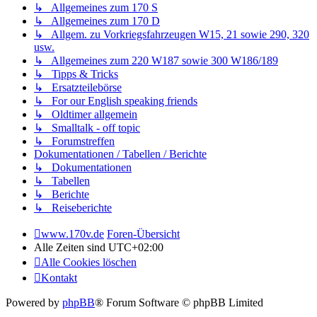
↳ Allgemeines zum 170 S
↳ Allgemeines zum 170 D
↳ Allgem. zu Vorkriegsfahrzeugen W15, 21 sowie 290, 320
usw.
↳ Allgemeines zum 220 W187 sowie 300 W186/189
↳ Tipps & Tricks
↳ Ersatzteilebörse
↳ For our English speaking friends
↳ Oldtimer allgemein
↳ Smalltalk - off topic
↳ Forumstreffen
Dokumentationen / Tabellen / Berichte
↳ Dokumentationen
↳ Tabellen
↳ Berichte
↳ Reiseberichte
www.170v.de
Foren-Übersicht
Alle Zeiten sind
UTC+02:00
Alle Cookies löschen
Kontakt
Powered by
phpBB
® Forum Software © phpBB Limited