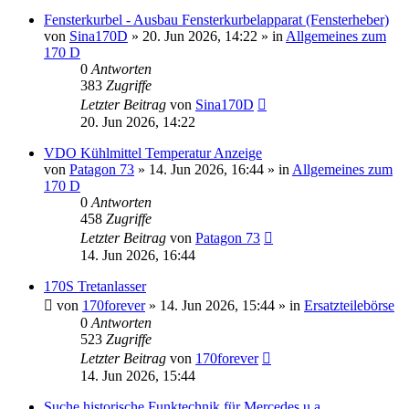
Fensterkurbel - Ausbau Fensterkurbelapparat (Fensterheber)
von
Sina170D
»
20. Jun 2026, 14:22
» in
Allgemeines zum
170 D
0
Antworten
383
Zugriffe
Letzter Beitrag
von
Sina170D
20. Jun 2026, 14:22
VDO Kühlmittel Temperatur Anzeige
von
Patagon 73
»
14. Jun 2026, 16:44
» in
Allgemeines zum
170 D
0
Antworten
458
Zugriffe
Letzter Beitrag
von
Patagon 73
14. Jun 2026, 16:44
170S Tretanlasser
von
170forever
»
14. Jun 2026, 15:44
» in
Ersatzteilebörse
0
Antworten
523
Zugriffe
Letzter Beitrag
von
170forever
14. Jun 2026, 15:44
Suche historische Funktechnik für Mercedes u.a.