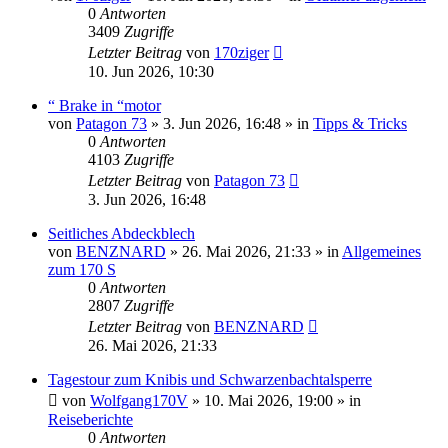
0
Antworten
3409
Zugriffe
Letzter Beitrag
von
170ziger
10. Jun 2026, 10:30
“ Brake in “motor
von
Patagon 73
»
3. Jun 2026, 16:48
» in
Tipps & Tricks
0
Antworten
4103
Zugriffe
Letzter Beitrag
von
Patagon 73
3. Jun 2026, 16:48
Seitliches Abdeckblech
von
BENZNARD
»
26. Mai 2026, 21:33
» in
Allgemeines
zum 170 S
0
Antworten
2807
Zugriffe
Letzter Beitrag
von
BENZNARD
26. Mai 2026, 21:33
Tagestour zum Knibis und Schwarzenbachtalsperre
von
Wolfgang170V
»
10. Mai 2026, 19:00
» in
Reiseberichte
0
Antworten