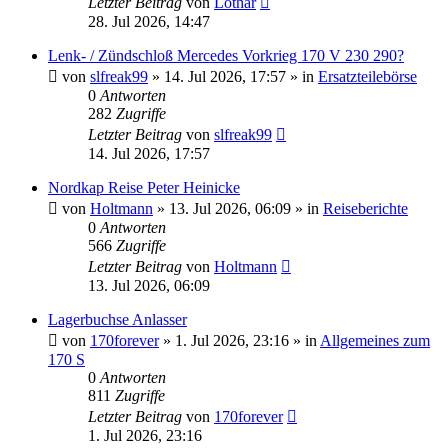
Letzter Beitrag
von
Lothar
28. Jul 2026, 14:47
Lenk- / Zündschloß Mercedes Vorkrieg 170 V 230 290?
von
slfreak99
»
14. Jul 2026, 17:57
» in
Ersatzteilebörse
0
Antworten
282
Zugriffe
Letzter Beitrag
von
slfreak99
14. Jul 2026, 17:57
Nordkap Reise Peter Heinicke
von
Holtmann
»
13. Jul 2026, 06:09
» in
Reiseberichte
0
Antworten
566
Zugriffe
Letzter Beitrag
von
Holtmann
13. Jul 2026, 06:09
Lagerbuchse Anlasser
von
170forever
»
1. Jul 2026, 23:16
» in
Allgemeines zum
170 S
0
Antworten
811
Zugriffe
Letzter Beitrag
von
170forever
1. Jul 2026, 23:16