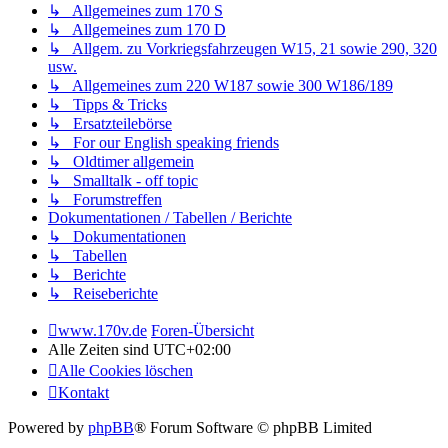
↳ Allgemeines zum 170 S
↳ Allgemeines zum 170 D
↳ Allgem. zu Vorkriegsfahrzeugen W15, 21 sowie 290, 320
usw.
↳ Allgemeines zum 220 W187 sowie 300 W186/189
↳ Tipps & Tricks
↳ Ersatzteilebörse
↳ For our English speaking friends
↳ Oldtimer allgemein
↳ Smalltalk - off topic
↳ Forumstreffen
Dokumentationen / Tabellen / Berichte
↳ Dokumentationen
↳ Tabellen
↳ Berichte
↳ Reiseberichte
www.170v.de
Foren-Übersicht
Alle Zeiten sind
UTC+02:00
Alle Cookies löschen
Kontakt
Powered by
phpBB
® Forum Software © phpBB Limited