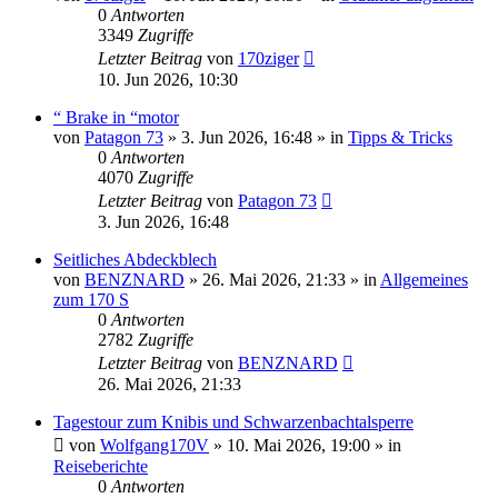
0
Antworten
3349
Zugriffe
Letzter Beitrag
von
170ziger
10. Jun 2026, 10:30
“ Brake in “motor
von
Patagon 73
»
3. Jun 2026, 16:48
» in
Tipps & Tricks
0
Antworten
4070
Zugriffe
Letzter Beitrag
von
Patagon 73
3. Jun 2026, 16:48
Seitliches Abdeckblech
von
BENZNARD
»
26. Mai 2026, 21:33
» in
Allgemeines
zum 170 S
0
Antworten
2782
Zugriffe
Letzter Beitrag
von
BENZNARD
26. Mai 2026, 21:33
Tagestour zum Knibis und Schwarzenbachtalsperre
von
Wolfgang170V
»
10. Mai 2026, 19:00
» in
Reiseberichte
0
Antworten