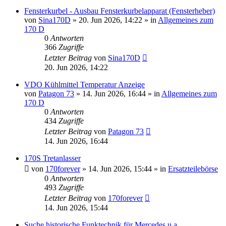
Fensterkurbel - Ausbau Fensterkurbelapparat (Fensterheber)
von
Sina170D
»
20. Jun 2026, 14:22
» in
Allgemeines zum
170 D
0
Antworten
366
Zugriffe
Letzter Beitrag
von
Sina170D
20. Jun 2026, 14:22
VDO Kühlmittel Temperatur Anzeige
von
Patagon 73
»
14. Jun 2026, 16:44
» in
Allgemeines zum
170 D
0
Antworten
434
Zugriffe
Letzter Beitrag
von
Patagon 73
14. Jun 2026, 16:44
170S Tretanlasser
von
170forever
»
14. Jun 2026, 15:44
» in
Ersatzteilebörse
0
Antworten
493
Zugriffe
Letzter Beitrag
von
170forever
14. Jun 2026, 15:44
Suche historische Funktechnik für Mercedes u.a.