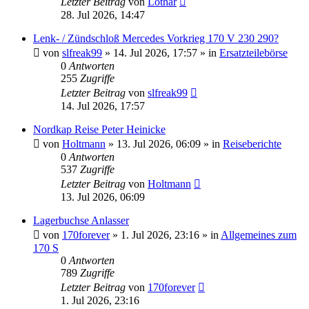
Letzter Beitrag
von
Lothar
28. Jul 2026, 14:47
Lenk- / Zündschloß Mercedes Vorkrieg 170 V 230 290?
von
slfreak99
»
14. Jul 2026, 17:57
» in
Ersatzteilebörse
0
Antworten
255
Zugriffe
Letzter Beitrag
von
slfreak99
14. Jul 2026, 17:57
Nordkap Reise Peter Heinicke
von
Holtmann
»
13. Jul 2026, 06:09
» in
Reiseberichte
0
Antworten
537
Zugriffe
Letzter Beitrag
von
Holtmann
13. Jul 2026, 06:09
Lagerbuchse Anlasser
von
170forever
»
1. Jul 2026, 23:16
» in
Allgemeines zum
170 S
0
Antworten
789
Zugriffe
Letzter Beitrag
von
170forever
1. Jul 2026, 23:16