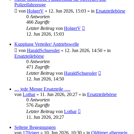
Polizeifahrzeuge
von
HolgerV
»
12. Jun 2026, 15:03
» in
Ersatzteilebörse
0
Antworten
466
Zugriffe
Letzter Beitrag
von
HolgerV
12. Jun 2026, 15:03
Kupplung Verteiler/ Antriebswelle
von
HaraldSchuessler
»
12. Jun 2026, 14:50
» in
Ersatzteilebörse
0
Antworten
471
Zugriffe
Letzter Beitrag
von
HaraldSchuessler
12. Jun 2026, 14:50
… jede Menge Ersatzteile ….
von
Lothar
»
11. Jun 2026, 20:27
» in
Ersatzteilebörse
0
Antworten
576
Zugriffe
Letzter Beitrag
von
Lothar
11. Jun 2026, 20:27
Seltene Begegnungen
von
170ziger
»
10. Jun 2026, 10:30
» in
Oldtimer allgemein