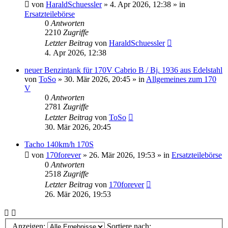
von
HaraldSchuessler
»
4. Apr 2026, 12:38
» in
Ersatzteilebörse
0
Antworten
2210
Zugriffe
Letzter Beitrag
von
HaraldSchuessler
4. Apr 2026, 12:38
neuer Benzintank für 170V Cabrio B / Bj. 1936 aus Edelstahl
von
ToSo
»
30. Mär 2026, 20:45
» in
Allgemeines zum 170
V
0
Antworten
2781
Zugriffe
Letzter Beitrag
von
ToSo
30. Mär 2026, 20:45
Tacho 140km/h 170S
von
170forever
»
26. Mär 2026, 19:53
» in
Ersatzteilebörse
0
Antworten
2518
Zugriffe
Letzter Beitrag
von
170forever
26. Mär 2026, 19:53
Anzeigen:
Sortiere nach: