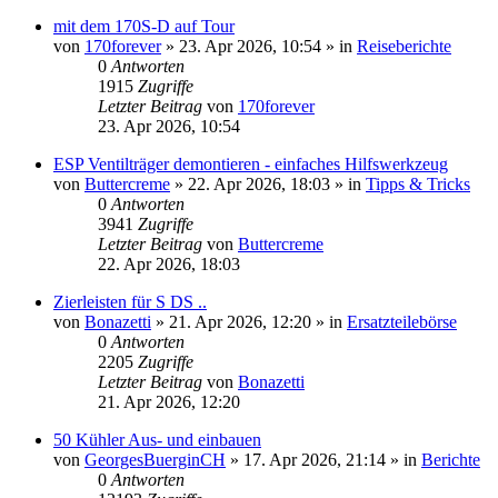
mit dem 170S-D auf Tour
von
170forever
»
23. Apr 2026, 10:54
» in
Reiseberichte
0
Antworten
1915
Zugriffe
Letzter Beitrag
von
170forever
23. Apr 2026, 10:54
ESP Ventilträger demontieren - einfaches Hilfswerkzeug
von
Buttercreme
»
22. Apr 2026, 18:03
» in
Tipps & Tricks
0
Antworten
3941
Zugriffe
Letzter Beitrag
von
Buttercreme
22. Apr 2026, 18:03
Zierleisten für S DS ..
von
Bonazetti
»
21. Apr 2026, 12:20
» in
Ersatzteilebörse
0
Antworten
2205
Zugriffe
Letzter Beitrag
von
Bonazetti
21. Apr 2026, 12:20
50 Kühler Aus- und einbauen
von
GeorgesBuerginCH
»
17. Apr 2026, 21:14
» in
Berichte
0
Antworten