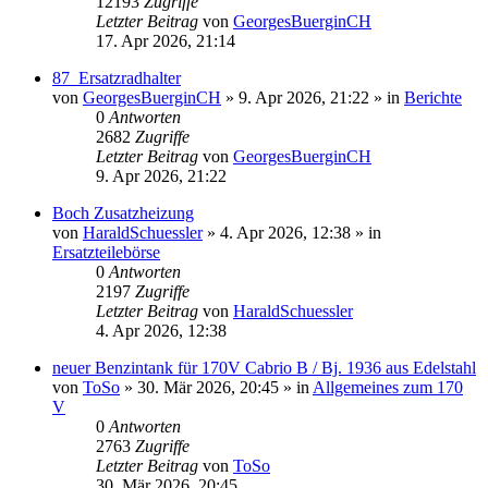
12193
Zugriffe
Letzter Beitrag
von
GeorgesBuerginCH
17. Apr 2026, 21:14
87_Ersatzradhalter
von
GeorgesBuerginCH
»
9. Apr 2026, 21:22
» in
Berichte
0
Antworten
2682
Zugriffe
Letzter Beitrag
von
GeorgesBuerginCH
9. Apr 2026, 21:22
Boch Zusatzheizung
von
HaraldSchuessler
»
4. Apr 2026, 12:38
» in
Ersatzteilebörse
0
Antworten
2197
Zugriffe
Letzter Beitrag
von
HaraldSchuessler
4. Apr 2026, 12:38
neuer Benzintank für 170V Cabrio B / Bj. 1936 aus Edelstahl
von
ToSo
»
30. Mär 2026, 20:45
» in
Allgemeines zum 170
V
0
Antworten
2763
Zugriffe
Letzter Beitrag
von
ToSo
30. Mär 2026, 20:45