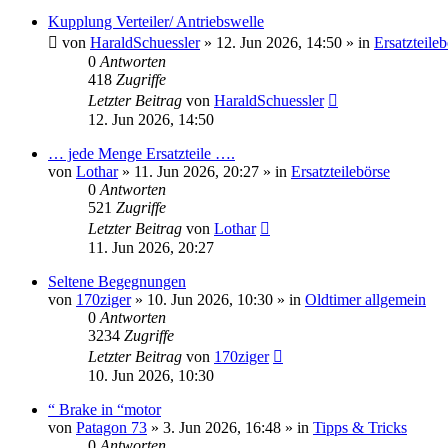
Kupplung Verteiler/ Antriebswelle
von
HaraldSchuessler
»
12. Jun 2026, 14:50
» in
Ersatzteile
0
Antworten
418
Zugriffe
Letzter Beitrag
von
HaraldSchuessler
12. Jun 2026, 14:50
… jede Menge Ersatzteile ….
von
Lothar
»
11. Jun 2026, 20:27
» in
Ersatzteilebörse
0
Antworten
521
Zugriffe
Letzter Beitrag
von
Lothar
11. Jun 2026, 20:27
Seltene Begegnungen
von
170ziger
»
10. Jun 2026, 10:30
» in
Oldtimer allgemein
0
Antworten
3234
Zugriffe
Letzter Beitrag
von
170ziger
10. Jun 2026, 10:30
“ Brake in “motor
von
Patagon 73
»
3. Jun 2026, 16:48
» in
Tipps & Tricks
0
Antworten