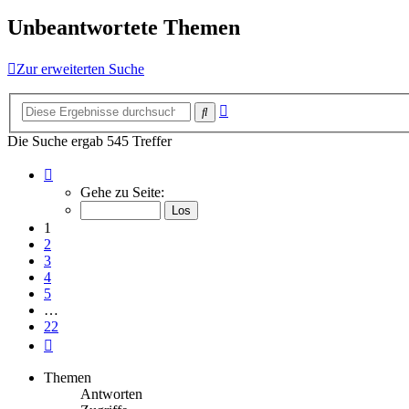
Unbeantwortete Themen
Zur erweiterten Suche
Erweiterte
Suche
Suche
Die Suche ergab 545 Treffer
Seite
1
Gehe zu Seite:
von
22
1
2
3
4
5
…
22
Nächste
Themen
Antworten