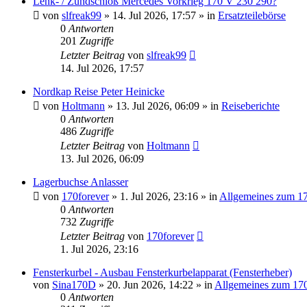
Lenk- / Zündschloß Mercedes Vorkrieg 170 V 230 290?
von
slfreak99
»
14. Jul 2026, 17:57
» in
Ersatzteilebörse
0
Antworten
201
Zugriffe
Letzter Beitrag
von
slfreak99
14. Jul 2026, 17:57
Nordkap Reise Peter Heinicke
von
Holtmann
»
13. Jul 2026, 06:09
» in
Reiseberichte
0
Antworten
486
Zugriffe
Letzter Beitrag
von
Holtmann
13. Jul 2026, 06:09
Lagerbuchse Anlasser
von
170forever
»
1. Jul 2026, 23:16
» in
Allgemeines zum 1
0
Antworten
732
Zugriffe
Letzter Beitrag
von
170forever
1. Jul 2026, 23:16
Fensterkurbel - Ausbau Fensterkurbelapparat (Fensterheber)
von
Sina170D
»
20. Jun 2026, 14:22
» in
Allgemeines zum 17
0
Antworten