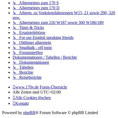
↳ Allgemeines zum 170 S
↳ Allgemeines zum 170 D
↳ Allgem. zu Vorkriegsfahrzeugen W15, 21 sowie 290, 320
usw.
↳ Allgemeines zum 220 W187 sowie 300 W186/189
↳ Tipps & Tricks
↳ Ersatzteilebörse
↳ For our English speaking friends
↳ Oldtimer allgemein
↳ Smalltalk - off topic
↳ Forumstreffen
Dokumentationen / Tabellen / Berichte
↳ Dokumentationen
↳ Tabellen
↳ Berichte
↳ Reiseberichte
www.170v.de
Foren-Übersicht
Alle Zeiten sind
UTC+02:00
Alle Cookies löschen
Kontakt
Powered by
phpBB
® Forum Software © phpBB Limited