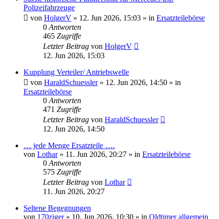
Polizeifahrzeuge
von
HolgerV
»
12. Jun 2026, 15:03
» in
Ersatzteilebörse
0
Antworten
465
Zugriffe
Letzter Beitrag
von
HolgerV
12. Jun 2026, 15:03
Kupplung Verteiler/ Antriebswelle
von
HaraldSchuessler
»
12. Jun 2026, 14:50
» in
Ersatzteilebörse
0
Antworten
471
Zugriffe
Letzter Beitrag
von
HaraldSchuessler
12. Jun 2026, 14:50
… jede Menge Ersatzteile ….
von
Lothar
»
11. Jun 2026, 20:27
» in
Ersatzteilebörse
0
Antworten
575
Zugriffe
Letzter Beitrag
von
Lothar
11. Jun 2026, 20:27
Seltene Begegnungen
von
170ziger
»
10. Jun 2026, 10:30
» in
Oldtimer allgemein