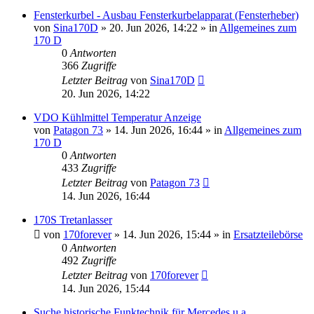
Fensterkurbel - Ausbau Fensterkurbelapparat (Fensterheber)
von
Sina170D
»
20. Jun 2026, 14:22
» in
Allgemeines zum
170 D
0
Antworten
366
Zugriffe
Letzter Beitrag
von
Sina170D
20. Jun 2026, 14:22
VDO Kühlmittel Temperatur Anzeige
von
Patagon 73
»
14. Jun 2026, 16:44
» in
Allgemeines zum
170 D
0
Antworten
433
Zugriffe
Letzter Beitrag
von
Patagon 73
14. Jun 2026, 16:44
170S Tretanlasser
von
170forever
»
14. Jun 2026, 15:44
» in
Ersatzteilebörse
0
Antworten
492
Zugriffe
Letzter Beitrag
von
170forever
14. Jun 2026, 15:44
Suche historische Funktechnik für Mercedes u.a.