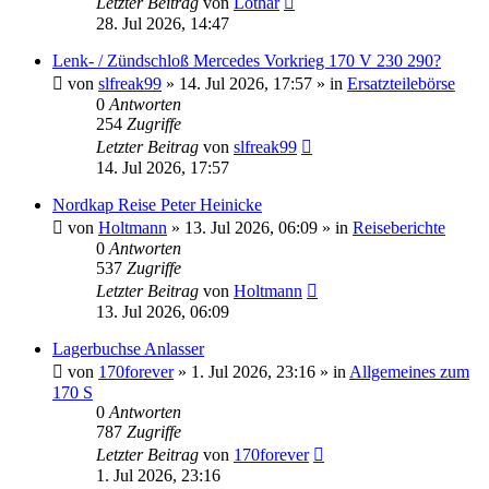
Letzter Beitrag
von
Lothar
28. Jul 2026, 14:47
Lenk- / Zündschloß Mercedes Vorkrieg 170 V 230 290?
von
slfreak99
»
14. Jul 2026, 17:57
» in
Ersatzteilebörse
0
Antworten
254
Zugriffe
Letzter Beitrag
von
slfreak99
14. Jul 2026, 17:57
Nordkap Reise Peter Heinicke
von
Holtmann
»
13. Jul 2026, 06:09
» in
Reiseberichte
0
Antworten
537
Zugriffe
Letzter Beitrag
von
Holtmann
13. Jul 2026, 06:09
Lagerbuchse Anlasser
von
170forever
»
1. Jul 2026, 23:16
» in
Allgemeines zum
170 S
0
Antworten
787
Zugriffe
Letzter Beitrag
von
170forever
1. Jul 2026, 23:16