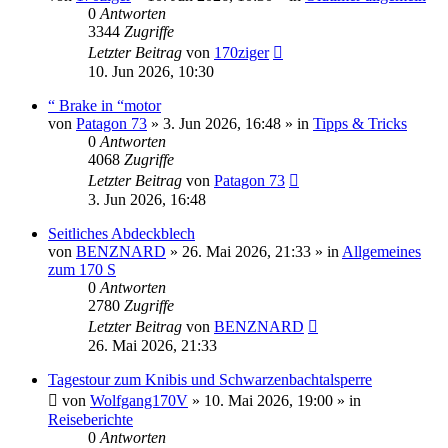
0
Antworten
3344
Zugriffe
Letzter Beitrag
von
170ziger
10. Jun 2026, 10:30
“ Brake in “motor
von
Patagon 73
»
3. Jun 2026, 16:48
» in
Tipps & Tricks
0
Antworten
4068
Zugriffe
Letzter Beitrag
von
Patagon 73
3. Jun 2026, 16:48
Seitliches Abdeckblech
von
BENZNARD
»
26. Mai 2026, 21:33
» in
Allgemeines
zum 170 S
0
Antworten
2780
Zugriffe
Letzter Beitrag
von
BENZNARD
26. Mai 2026, 21:33
Tagestour zum Knibis und Schwarzenbachtalsperre
von
Wolfgang170V
»
10. Mai 2026, 19:00
» in
Reiseberichte
0
Antworten