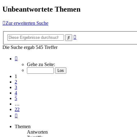
Unbeantwortete Themen
Zur erweiterten Suche
Erweiterte
Suche
Suche
Die Suche ergab 545 Treffer
Seite
1
Gehe zu Seite:
von
22
1
2
3
4
5
…
22
Nächste
Themen
Antworten