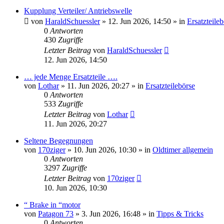
Kupplung Verteiler/ Antriebswelle
von
HaraldSchuessler
»
12. Jun 2026, 14:50
» in
Ersatzteile
0
Antworten
430
Zugriffe
Letzter Beitrag
von
HaraldSchuessler
12. Jun 2026, 14:50
… jede Menge Ersatzteile ….
von
Lothar
»
11. Jun 2026, 20:27
» in
Ersatzteilebörse
0
Antworten
533
Zugriffe
Letzter Beitrag
von
Lothar
11. Jun 2026, 20:27
Seltene Begegnungen
von
170ziger
»
10. Jun 2026, 10:30
» in
Oldtimer allgemein
0
Antworten
3297
Zugriffe
Letzter Beitrag
von
170ziger
10. Jun 2026, 10:30
“ Brake in “motor
von
Patagon 73
»
3. Jun 2026, 16:48
» in
Tipps & Tricks
0
Antworten