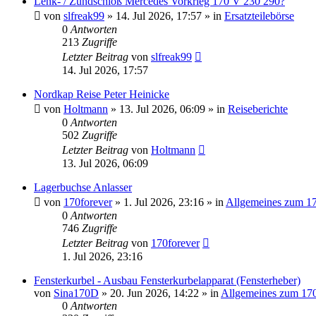
Lenk- / Zündschloß Mercedes Vorkrieg 170 V 230 290?
von
slfreak99
»
14. Jul 2026, 17:57
» in
Ersatzteilebörse
0
Antworten
213
Zugriffe
Letzter Beitrag
von
slfreak99
14. Jul 2026, 17:57
Nordkap Reise Peter Heinicke
von
Holtmann
»
13. Jul 2026, 06:09
» in
Reiseberichte
0
Antworten
502
Zugriffe
Letzter Beitrag
von
Holtmann
13. Jul 2026, 06:09
Lagerbuchse Anlasser
von
170forever
»
1. Jul 2026, 23:16
» in
Allgemeines zum 1
0
Antworten
746
Zugriffe
Letzter Beitrag
von
170forever
1. Jul 2026, 23:16
Fensterkurbel - Ausbau Fensterkurbelapparat (Fensterheber)
von
Sina170D
»
20. Jun 2026, 14:22
» in
Allgemeines zum 17
0
Antworten