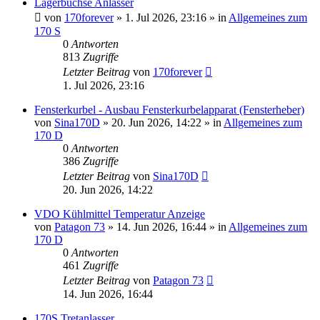
Lagerbuchse Anlasser
von
170forever
»
1. Jul 2026, 23:16
» in
Allgemeines zum
170 S
0
Antworten
813
Zugriffe
Letzter Beitrag
von
170forever
1. Jul 2026, 23:16
Fensterkurbel - Ausbau Fensterkurbelapparat (Fensterheber)
von
Sina170D
»
20. Jun 2026, 14:22
» in
Allgemeines zum
170 D
0
Antworten
386
Zugriffe
Letzter Beitrag
von
Sina170D
20. Jun 2026, 14:22
VDO Kühlmittel Temperatur Anzeige
von
Patagon 73
»
14. Jun 2026, 16:44
» in
Allgemeines zum
170 D
0
Antworten
461
Zugriffe
Letzter Beitrag
von
Patagon 73
14. Jun 2026, 16:44
170S Tretanlasser