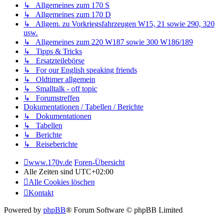
↳ Allgemeines zum 170 S
↳ Allgemeines zum 170 D
↳ Allgem. zu Vorkriegsfahrzeugen W15, 21 sowie 290, 320
usw.
↳ Allgemeines zum 220 W187 sowie 300 W186/189
↳ Tipps & Tricks
↳ Ersatzteilebörse
↳ For our English speaking friends
↳ Oldtimer allgemein
↳ Smalltalk - off topic
↳ Forumstreffen
Dokumentationen / Tabellen / Berichte
↳ Dokumentationen
↳ Tabellen
↳ Berichte
↳ Reiseberichte
www.170v.de
Foren-Übersicht
Alle Zeiten sind
UTC+02:00
Alle Cookies löschen
Kontakt
Powered by
phpBB
® Forum Software © phpBB Limited