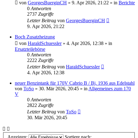
von
GeorgesBuerginCH
»
9. Apr 2026, 21:22
» in
Berichte
0
Antworten
2737
Zugriffe
Letzter Beitrag
von
GeorgesBuerginCH
9. Apr 2026, 21:22
Boch Zusatzheizung
von
HaraldSchuessler
»
4. Apr 2026, 12:38
» in
Ersatzteilebörse
0
Antworten
2222
Zugriffe
Letzter Beitrag
von
HaraldSchuessler
4. Apr 2026, 12:38
neuer Benzintank für 170V Cabrio B / Bj. 1936 aus Edelstahl
von
ToSo
»
30. Mär 2026, 20:45
» in
Allgemeines zum 170
V
0
Antworten
2822
Zugriffe
Letzter Beitrag
von
ToSo
30. Mär 2026, 20:45
Anzeigen:
Sortiere nach: