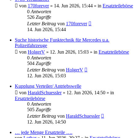
von
170forever
»
14. Jun 2026, 15:44
» in
Ersatzteilebörse
0
Antworten
526
Zugriffe
Letzter Beitrag
von
170forever
14. Jun 2026, 15:44
Suche historische Funktechnik für Mercedes u.a.
Polizeifahrzeuge
von
HolgerV
»
12. Jun 2026, 15:03
» in
Ersatzteilebörse
0
Antworten
504
Zugriffe
Letzter Beitrag
von
HolgerV
12. Jun 2026, 15:03
Kupplung Verteiler/ Antriebswelle
von
HaraldSchuessler
»
12. Jun 2026, 14:50
» in
Ersatzteilebörse
0
Antworten
505
Zugriffe
Letzter Beitrag
von
HaraldSchuessler
12. Jun 2026, 14:50
… jede Menge Ersatzteile ….
von
Lothar
»
11. Jun 2026, 20:27
» in
Ersatzteilebörse