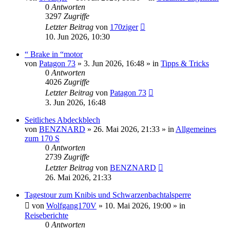
0
Antworten
3297
Zugriffe
Letzter Beitrag
von
170ziger
10. Jun 2026, 10:30
“ Brake in “motor
von
Patagon 73
»
3. Jun 2026, 16:48
» in
Tipps & Tricks
0
Antworten
4026
Zugriffe
Letzter Beitrag
von
Patagon 73
3. Jun 2026, 16:48
Seitliches Abdeckblech
von
BENZNARD
»
26. Mai 2026, 21:33
» in
Allgemeines
zum 170 S
0
Antworten
2739
Zugriffe
Letzter Beitrag
von
BENZNARD
26. Mai 2026, 21:33
Tagestour zum Knibis und Schwarzenbachtalsperre
von
Wolfgang170V
»
10. Mai 2026, 19:00
» in
Reiseberichte
0
Antworten