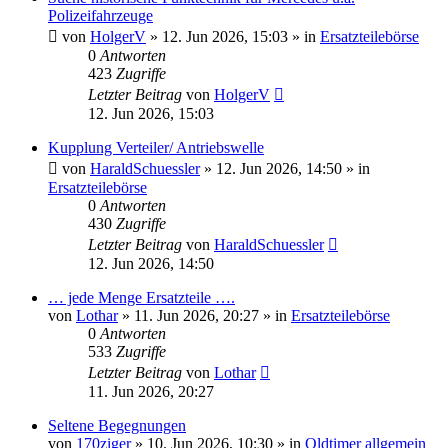
Polizeifahrzeuge
von
HolgerV
»
12. Jun 2026, 15:03
» in
Ersatzteilebörse
0
Antworten
423
Zugriffe
Letzter Beitrag
von
HolgerV
12. Jun 2026, 15:03
Kupplung Verteiler/ Antriebswelle
von
HaraldSchuessler
»
12. Jun 2026, 14:50
» in
Ersatzteilebörse
0
Antworten
430
Zugriffe
Letzter Beitrag
von
HaraldSchuessler
12. Jun 2026, 14:50
… jede Menge Ersatzteile ….
von
Lothar
»
11. Jun 2026, 20:27
» in
Ersatzteilebörse
0
Antworten
533
Zugriffe
Letzter Beitrag
von
Lothar
11. Jun 2026, 20:27
Seltene Begegnungen
von
170ziger
»
10. Jun 2026, 10:30
» in
Oldtimer allgemein