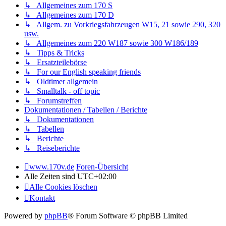
↳ Allgemeines zum 170 S
↳ Allgemeines zum 170 D
↳ Allgem. zu Vorkriegsfahrzeugen W15, 21 sowie 290, 320
usw.
↳ Allgemeines zum 220 W187 sowie 300 W186/189
↳ Tipps & Tricks
↳ Ersatzteilebörse
↳ For our English speaking friends
↳ Oldtimer allgemein
↳ Smalltalk - off topic
↳ Forumstreffen
Dokumentationen / Tabellen / Berichte
↳ Dokumentationen
↳ Tabellen
↳ Berichte
↳ Reiseberichte
www.170v.de
Foren-Übersicht
Alle Zeiten sind
UTC+02:00
Alle Cookies löschen
Kontakt
Powered by
phpBB
® Forum Software © phpBB Limited