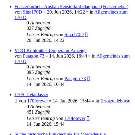
Fensterkurbel - Ausbau Fensterkurbelapparat (Fensterheber)
von
Sina170D
»
20. Jun 2026, 14:22
» in
Allgemeines zum
170 D
0
Antworten
327
Zugriffe
Letzter Beitrag
von
Sina170D
20. Jun 2026, 14:22
VDO Kühlmittel Temperatur Anzeige
von
Patagon 73
»
14. Jun 2026, 16:44
» in
Allgemeines zum
170 D
0
Antworten
395
Zugriffe
Letzter Beitrag
von
Patagon 73
14. Jun 2026, 16:44
170S Tretanlasser
von
170forever
»
14. Jun 2026, 15:44
» in
Ersatzteilebörse
0
Antworten
451
Zugriffe
Letzter Beitrag
von
170forever
14. Jun 2026, 15:44
Suche historische Funktechnik für Mercedes u.a.