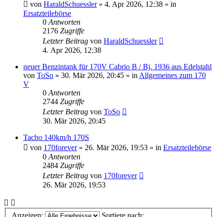
von
HaraldSchuessler
»
4. Apr 2026, 12:38
» in
Ersatzteilebörse
0
Antworten
2176
Zugriffe
Letzter Beitrag
von
HaraldSchuessler
4. Apr 2026, 12:38
neuer Benzintank für 170V Cabrio B / Bj. 1936 aus Edelstahl
von
ToSo
»
30. Mär 2026, 20:45
» in
Allgemeines zum 170
V
0
Antworten
2744
Zugriffe
Letzter Beitrag
von
ToSo
30. Mär 2026, 20:45
Tacho 140km/h 170S
von
170forever
»
26. Mär 2026, 19:53
» in
Ersatzteilebörse
0
Antworten
2484
Zugriffe
Letzter Beitrag
von
170forever
26. Mär 2026, 19:53
Anzeigen:
Sortiere nach: