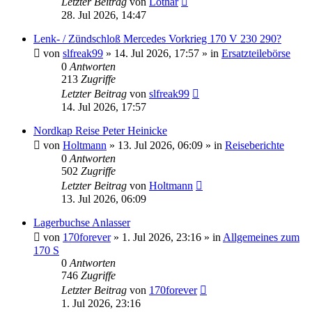
Letzter Beitrag
von
Lothar
28. Jul 2026, 14:47
Lenk- / Zündschloß Mercedes Vorkrieg 170 V 230 290?
von
slfreak99
»
14. Jul 2026, 17:57
» in
Ersatzteilebörse
0
Antworten
213
Zugriffe
Letzter Beitrag
von
slfreak99
14. Jul 2026, 17:57
Nordkap Reise Peter Heinicke
von
Holtmann
»
13. Jul 2026, 06:09
» in
Reiseberichte
0
Antworten
502
Zugriffe
Letzter Beitrag
von
Holtmann
13. Jul 2026, 06:09
Lagerbuchse Anlasser
von
170forever
»
1. Jul 2026, 23:16
» in
Allgemeines zum
170 S
0
Antworten
746
Zugriffe
Letzter Beitrag
von
170forever
1. Jul 2026, 23:16