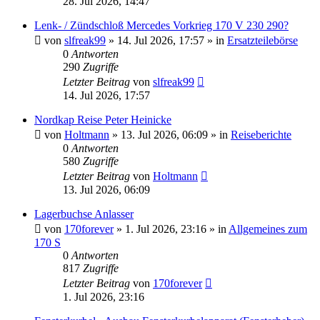
28. Jul 2026, 14:47
Lenk- / Zündschloß Mercedes Vorkrieg 170 V 230 290?
von
slfreak99
»
14. Jul 2026, 17:57
» in
Ersatzteilebörse
0
Antworten
290
Zugriffe
Letzter Beitrag
von
slfreak99
14. Jul 2026, 17:57
Nordkap Reise Peter Heinicke
von
Holtmann
»
13. Jul 2026, 06:09
» in
Reiseberichte
0
Antworten
580
Zugriffe
Letzter Beitrag
von
Holtmann
13. Jul 2026, 06:09
Lagerbuchse Anlasser
von
170forever
»
1. Jul 2026, 23:16
» in
Allgemeines zum
170 S
0
Antworten
817
Zugriffe
Letzter Beitrag
von
170forever
1. Jul 2026, 23:16