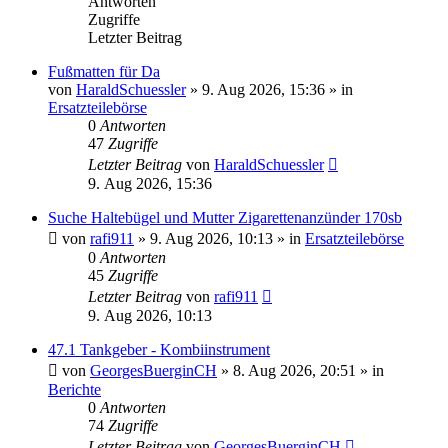
Antworten
Zugriffe
Letzter Beitrag
Fußmatten für Da
von
HaraldSchuessler
»
9. Aug 2026, 15:36
» in
Ersatzteilebörse
0
Antworten
47
Zugriffe
Letzter Beitrag
von
HaraldSchuessler
9. Aug 2026, 15:36
Suche Haltebügel und Mutter Zigarettenanzünder 170sb
von
rafi911
»
9. Aug 2026, 10:13
» in
Ersatzteilebörse
0
Antworten
45
Zugriffe
Letzter Beitrag
von
rafi911
9. Aug 2026, 10:13
47.1 Tankgeber - Kombiinstrument
von
GeorgesBuerginCH
»
8. Aug 2026, 20:51
» in
Berichte
0
Antworten
74
Zugriffe
Letzter Beitrag
von
GeorgesBuerginCH