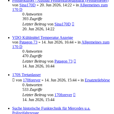
Fensterkurbel - Ausbau Fensterkurbelapparat (Fensterheber)
von
Sina170D
»
20. Jun 2026, 14:22
» in
Allgemeines zum
170 D
0
Antworten
393
Zugriffe
Letzter Beitrag
von
Sina170D
20. Jun 2026, 14:22
VDO Kühlmittel Temperatur Anzeige
von
Patagon 73
»
14. Jun 2026, 16:44
» in
Allgemeines zum
170 D
0
Antworten
470
Zugriffe
Letzter Beitrag
von
Patagon 73
14. Jun 2026, 16:44
170S Tretanlasser
von
170forever
»
14. Jun 2026, 15:44
» in
Ersatzteilebörse
0
Antworten
533
Zugriffe
Letzter Beitrag
von
170forever
14. Jun 2026, 15:44
Suche historische Funktechnik für Mercedes u.a.
Polizeifahrzeuge