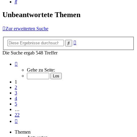
Suche
Unbeantwortete Themen
Zur erweiterten Suche
Erweiterte
Suche
Suche
Die Suche ergab 548 Treffer
Seite
1
Gehe zu Seite:
von
22
1
2
3
4
5
…
22
Nächste
Themen