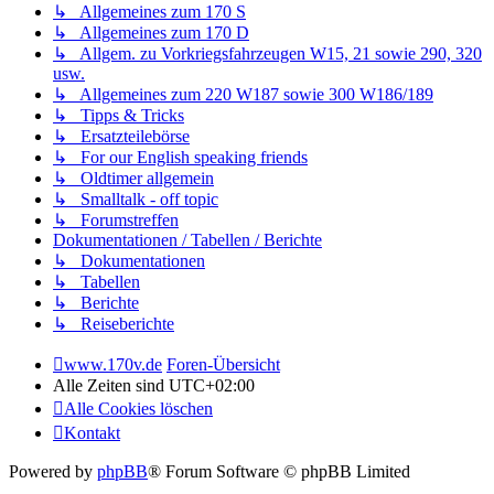
↳ Allgemeines zum 170 S
↳ Allgemeines zum 170 D
↳ Allgem. zu Vorkriegsfahrzeugen W15, 21 sowie 290, 320
usw.
↳ Allgemeines zum 220 W187 sowie 300 W186/189
↳ Tipps & Tricks
↳ Ersatzteilebörse
↳ For our English speaking friends
↳ Oldtimer allgemein
↳ Smalltalk - off topic
↳ Forumstreffen
Dokumentationen / Tabellen / Berichte
↳ Dokumentationen
↳ Tabellen
↳ Berichte
↳ Reiseberichte
www.170v.de
Foren-Übersicht
Alle Zeiten sind
UTC+02:00
Alle Cookies löschen
Kontakt
Powered by
phpBB
® Forum Software © phpBB Limited