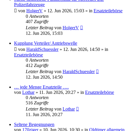
Polizeifahrzeuge
von
HolgerV
»
12. Jun 2026, 15:03
» in
Ersatzteilebörse
0
Antworten
407
Zugriffe
Letzter Beitrag
von
HolgerV
12. Jun 2026, 15:03
Kupplung Verteiler/ Antriebswelle
von
HaraldSchuessler
»
12. Jun 2026, 14:50
» in
Ersatzteilebörse
0
Antworten
412
Zugriffe
Letzter Beitrag
von
HaraldSchuessler
12. Jun 2026, 14:50
… jede Menge Ersatzteile ….
von
Lothar
»
11. Jun 2026, 20:27
» in
Ersatzteilebörse
0
Antworten
516
Zugriffe
Letzter Beitrag
von
Lothar
11. Jun 2026, 20:27
Seltene Begegnungen
von
170ziger
»
10. Jun 2026, 10:30
» in
Oldtimer allgemein