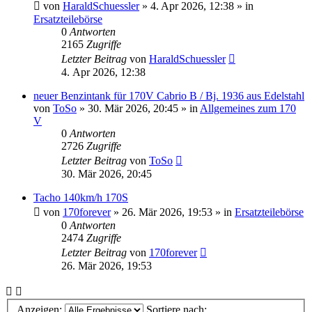
von
HaraldSchuessler
»
4. Apr 2026, 12:38
» in
Ersatzteilebörse
0
Antworten
2165
Zugriffe
Letzter Beitrag
von
HaraldSchuessler
4. Apr 2026, 12:38
neuer Benzintank für 170V Cabrio B / Bj. 1936 aus Edelstahl
von
ToSo
»
30. Mär 2026, 20:45
» in
Allgemeines zum 170
V
0
Antworten
2726
Zugriffe
Letzter Beitrag
von
ToSo
30. Mär 2026, 20:45
Tacho 140km/h 170S
von
170forever
»
26. Mär 2026, 19:53
» in
Ersatzteilebörse
0
Antworten
2474
Zugriffe
Letzter Beitrag
von
170forever
26. Mär 2026, 19:53
Anzeigen:
Sortiere nach: