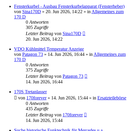
Fensterkurbel - Ausbau Fensterkurbelapparat (Fensterheber)
von
Sina170D
»
20. Jun 2026, 14:22
» in
Allgemeines zum
170 D
0
Antworten
305
Zugriffe
Letzter Beitrag
von
Sina170D
20. Jun 2026, 14:22
VDO Kühlmittel Temperatur Anzeige
von
Patagon 73
»
14. Jun 2026, 16:44
» in
Allgemeines zum
170 D
0
Antworten
375
Zugriffe
Letzter Beitrag
von
Patagon 73
14. Jun 2026, 16:44
170S Tretanlasser
von
170forever
»
14. Jun 2026, 15:44
» in
Ersatzteilebörse
0
Antworten
435
Zugriffe
Letzter Beitrag
von
170forever
14. Jun 2026, 15:44
Suche historische Funktechnik für Mercedes u.a.