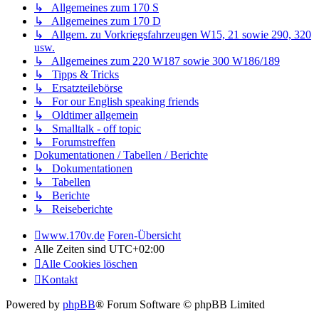
↳ Allgemeines zum 170 S
↳ Allgemeines zum 170 D
↳ Allgem. zu Vorkriegsfahrzeugen W15, 21 sowie 290, 320
usw.
↳ Allgemeines zum 220 W187 sowie 300 W186/189
↳ Tipps & Tricks
↳ Ersatzteilebörse
↳ For our English speaking friends
↳ Oldtimer allgemein
↳ Smalltalk - off topic
↳ Forumstreffen
Dokumentationen / Tabellen / Berichte
↳ Dokumentationen
↳ Tabellen
↳ Berichte
↳ Reiseberichte
www.170v.de
Foren-Übersicht
Alle Zeiten sind
UTC+02:00
Alle Cookies löschen
Kontakt
Powered by
phpBB
® Forum Software © phpBB Limited