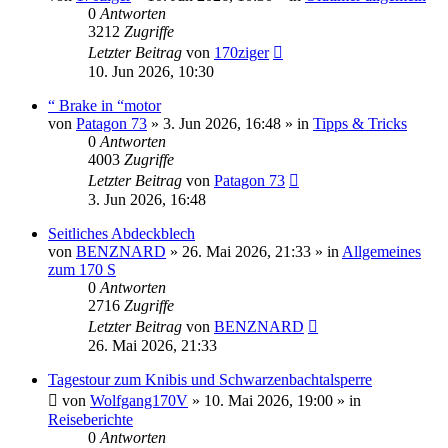
0
Antworten
3212
Zugriffe
Letzter Beitrag
von
170ziger
10. Jun 2026, 10:30
“ Brake in “motor
von
Patagon 73
»
3. Jun 2026, 16:48
» in
Tipps & Tricks
0
Antworten
4003
Zugriffe
Letzter Beitrag
von
Patagon 73
3. Jun 2026, 16:48
Seitliches Abdeckblech
von
BENZNARD
»
26. Mai 2026, 21:33
» in
Allgemeines
zum 170 S
0
Antworten
2716
Zugriffe
Letzter Beitrag
von
BENZNARD
26. Mai 2026, 21:33
Tagestour zum Knibis und Schwarzenbachtalsperre
von
Wolfgang170V
»
10. Mai 2026, 19:00
» in
Reiseberichte
0
Antworten