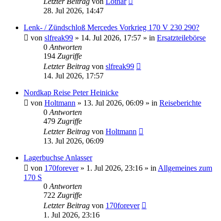
Letzter Beitrag
von
Lothar
28. Jul 2026, 14:47
Lenk- / Zündschloß Mercedes Vorkrieg 170 V 230 290?
von
slfreak99
»
14. Jul 2026, 17:57
» in
Ersatzteilebörse
0
Antworten
194
Zugriffe
Letzter Beitrag
von
slfreak99
14. Jul 2026, 17:57
Nordkap Reise Peter Heinicke
von
Holtmann
»
13. Jul 2026, 06:09
» in
Reiseberichte
0
Antworten
479
Zugriffe
Letzter Beitrag
von
Holtmann
13. Jul 2026, 06:09
Lagerbuchse Anlasser
von
170forever
»
1. Jul 2026, 23:16
» in
Allgemeines zum
170 S
0
Antworten
722
Zugriffe
Letzter Beitrag
von
170forever
1. Jul 2026, 23:16