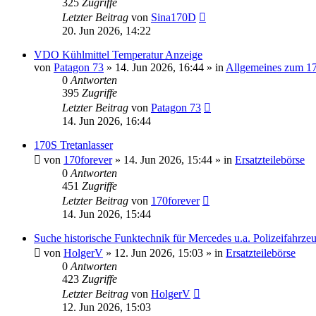
325
Zugriffe
Letzter Beitrag
von
Sina170D
20. Jun 2026, 14:22
VDO Kühlmittel Temperatur Anzeige
von
Patagon 73
»
14. Jun 2026, 16:44
» in
Allgemeines zum 1
0
Antworten
395
Zugriffe
Letzter Beitrag
von
Patagon 73
14. Jun 2026, 16:44
170S Tretanlasser
von
170forever
»
14. Jun 2026, 15:44
» in
Ersatzteilebörse
0
Antworten
451
Zugriffe
Letzter Beitrag
von
170forever
14. Jun 2026, 15:44
Suche historische Funktechnik für Mercedes u.a. Polizeifahrze
von
HolgerV
»
12. Jun 2026, 15:03
» in
Ersatzteilebörse
0
Antworten
423
Zugriffe
Letzter Beitrag
von
HolgerV
12. Jun 2026, 15:03