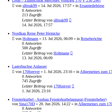
Lenk- / Zündschloß Mercedes Vorkrieg 170 V 230 290?
von
slfreak99
»
14. Jul 2026, 17:57
» in
Ersatzteilebörse
0
Antworten
213
Zugriffe
Letzter Beitrag
von
slfreak99
14. Jul 2026, 17:57
Nordkap Reise Peter Heinicke
von
Holtmann
»
13. Jul 2026, 06:09
» in
Reiseberichte
0
Antworten
500
Zugriffe
Letzter Beitrag
von
Holtmann
13. Jul 2026, 06:09
Lagerbuchse Anlasser
von
170forever
»
1. Jul 2026, 23:16
» in
Allgemeines zum 1
0
Antworten
745
Zugriffe
Letzter Beitrag
von
170forever
1. Jul 2026, 23:16
Fensterkurbel - Ausbau Fensterkurbelapparat (Fensterheber)
von
Sina170D
»
20. Jun 2026, 14:22
» in
Allgemeines zum 17
0
Antworten