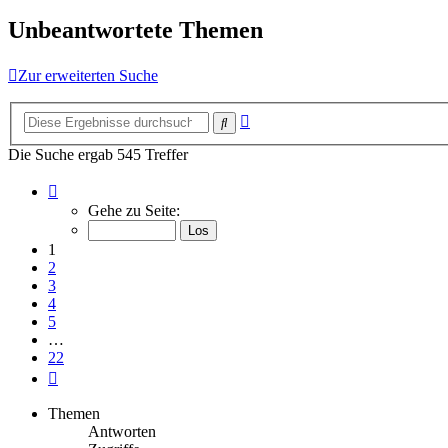
Unbeantwortete Themen
Zur erweiterten Suche
Erweiterte
Suche
Suche
Die Suche ergab 545 Treffer
Seite
1
Gehe zu Seite:
von
22
1
2
3
4
5
…
22
Nächste
Themen
Antworten