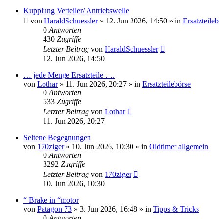
Kupplung Verteiler/ Antriebswelle
von
HaraldSchuessler
»
12. Jun 2026, 14:50
» in
Ersatzteile
0
Antworten
430
Zugriffe
Letzter Beitrag
von
HaraldSchuessler
12. Jun 2026, 14:50
… jede Menge Ersatzteile ….
von
Lothar
»
11. Jun 2026, 20:27
» in
Ersatzteilebörse
0
Antworten
533
Zugriffe
Letzter Beitrag
von
Lothar
11. Jun 2026, 20:27
Seltene Begegnungen
von
170ziger
»
10. Jun 2026, 10:30
» in
Oldtimer allgemein
0
Antworten
3292
Zugriffe
Letzter Beitrag
von
170ziger
10. Jun 2026, 10:30
“ Brake in “motor
von
Patagon 73
»
3. Jun 2026, 16:48
» in
Tipps & Tricks
0
Antworten