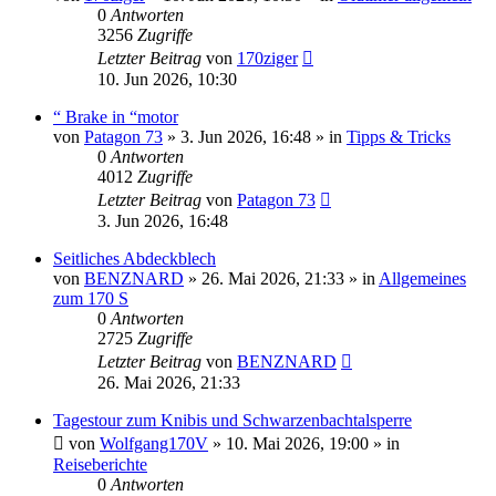
0
Antworten
3256
Zugriffe
Letzter Beitrag
von
170ziger
10. Jun 2026, 10:30
“ Brake in “motor
von
Patagon 73
»
3. Jun 2026, 16:48
» in
Tipps & Tricks
0
Antworten
4012
Zugriffe
Letzter Beitrag
von
Patagon 73
3. Jun 2026, 16:48
Seitliches Abdeckblech
von
BENZNARD
»
26. Mai 2026, 21:33
» in
Allgemeines
zum 170 S
0
Antworten
2725
Zugriffe
Letzter Beitrag
von
BENZNARD
26. Mai 2026, 21:33
Tagestour zum Knibis und Schwarzenbachtalsperre
von
Wolfgang170V
»
10. Mai 2026, 19:00
» in
Reiseberichte
0
Antworten