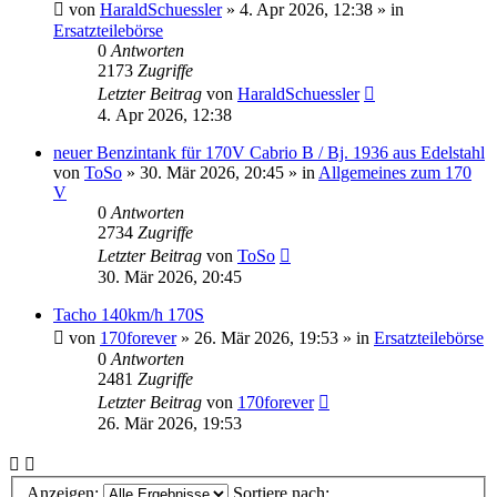
von
HaraldSchuessler
»
4. Apr 2026, 12:38
» in
Ersatzteilebörse
0
Antworten
2173
Zugriffe
Letzter Beitrag
von
HaraldSchuessler
4. Apr 2026, 12:38
neuer Benzintank für 170V Cabrio B / Bj. 1936 aus Edelstahl
von
ToSo
»
30. Mär 2026, 20:45
» in
Allgemeines zum 170
V
0
Antworten
2734
Zugriffe
Letzter Beitrag
von
ToSo
30. Mär 2026, 20:45
Tacho 140km/h 170S
von
170forever
»
26. Mär 2026, 19:53
» in
Ersatzteilebörse
0
Antworten
2481
Zugriffe
Letzter Beitrag
von
170forever
26. Mär 2026, 19:53
Anzeigen:
Sortiere nach: