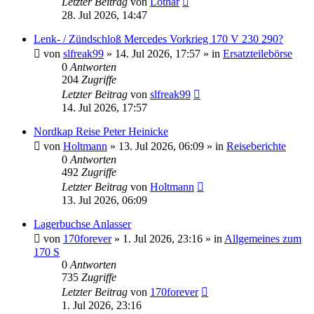
Letzter Beitrag
von
Lothar
28. Jul 2026, 14:47
Lenk- / Zündschloß Mercedes Vorkrieg 170 V 230 290?
von
slfreak99
»
14. Jul 2026, 17:57
» in
Ersatzteilebörse
0
Antworten
204
Zugriffe
Letzter Beitrag
von
slfreak99
14. Jul 2026, 17:57
Nordkap Reise Peter Heinicke
von
Holtmann
»
13. Jul 2026, 06:09
» in
Reiseberichte
0
Antworten
492
Zugriffe
Letzter Beitrag
von
Holtmann
13. Jul 2026, 06:09
Lagerbuchse Anlasser
von
170forever
»
1. Jul 2026, 23:16
» in
Allgemeines zum
170 S
0
Antworten
735
Zugriffe
Letzter Beitrag
von
170forever
1. Jul 2026, 23:16