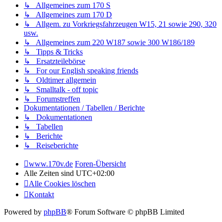
↳ Allgemeines zum 170 S
↳ Allgemeines zum 170 D
↳ Allgem. zu Vorkriegsfahrzeugen W15, 21 sowie 290, 320
usw.
↳ Allgemeines zum 220 W187 sowie 300 W186/189
↳ Tipps & Tricks
↳ Ersatzteilebörse
↳ For our English speaking friends
↳ Oldtimer allgemein
↳ Smalltalk - off topic
↳ Forumstreffen
Dokumentationen / Tabellen / Berichte
↳ Dokumentationen
↳ Tabellen
↳ Berichte
↳ Reiseberichte
www.170v.de
Foren-Übersicht
Alle Zeiten sind
UTC+02:00
Alle Cookies löschen
Kontakt
Powered by
phpBB
® Forum Software © phpBB Limited