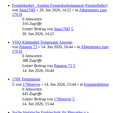
Fensterkurbel - Ausbau Fensterkurbelapparat (Fensterheber)
von
Sina170D
»
20. Jun 2026, 14:22
» in
Allgemeines zum
170 D
0
Antworten
316
Zugriffe
Letzter Beitrag
von
Sina170D
20. Jun 2026, 14:22
VDO Kühlmittel Temperatur Anzeige
von
Patagon 73
»
14. Jun 2026, 16:44
» in
Allgemeines zum
170 D
0
Antworten
388
Zugriffe
Letzter Beitrag
von
Patagon 73
14. Jun 2026, 16:44
170S Tretanlasser
von
170forever
»
14. Jun 2026, 15:44
» in
Ersatzteilebörse
0
Antworten
445
Zugriffe
Letzter Beitrag
von
170forever
14. Jun 2026, 15:44
Suche historische Funktechnik für Mercedes u.a.