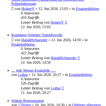
Polizeifahrzeuge
von
HolgerV
»
12. Jun 2026, 15:03
» in
Ersatzteilebörse
0
Antworten
416
Zugriffe
Letzter Beitrag
von
HolgerV
12. Jun 2026, 15:03
Kupplung Verteiler/ Antriebswelle
von
HaraldSchuessler
»
12. Jun 2026, 14:50
» in
Ersatzteilebörse
0
Antworten
422
Zugriffe
Letzter Beitrag
von
HaraldSchuessler
12. Jun 2026, 14:50
… jede Menge Ersatzteile ….
von
Lothar
»
11. Jun 2026, 20:27
» in
Ersatzteilebörse
0
Antworten
526
Zugriffe
Letzter Beitrag
von
Lothar
11. Jun 2026, 20:27
Seltene Begegnungen
von
170ziger
»
10. Jun 2026, 10:30
» in
Oldtimer allgemein