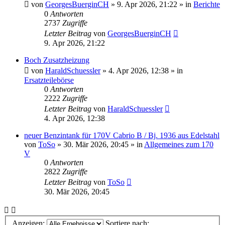
von
GeorgesBuerginCH
»
9. Apr 2026, 21:22
» in
Berichte
0
Antworten
2737
Zugriffe
Letzter Beitrag
von
GeorgesBuerginCH
9. Apr 2026, 21:22
Boch Zusatzheizung
von
HaraldSchuessler
»
4. Apr 2026, 12:38
» in
Ersatzteilebörse
0
Antworten
2222
Zugriffe
Letzter Beitrag
von
HaraldSchuessler
4. Apr 2026, 12:38
neuer Benzintank für 170V Cabrio B / Bj. 1936 aus Edelstahl
von
ToSo
»
30. Mär 2026, 20:45
» in
Allgemeines zum 170
V
0
Antworten
2822
Zugriffe
Letzter Beitrag
von
ToSo
30. Mär 2026, 20:45
Anzeigen:
Sortiere nach: