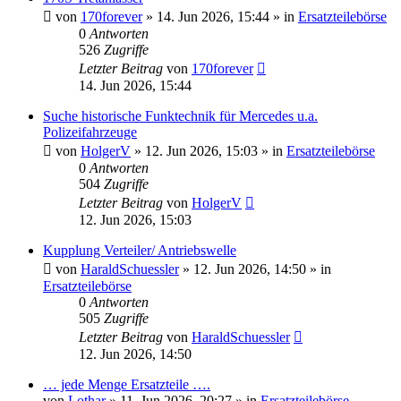
von
170forever
»
14. Jun 2026, 15:44
» in
Ersatzteilebörse
0
Antworten
526
Zugriffe
Letzter Beitrag
von
170forever
14. Jun 2026, 15:44
Suche historische Funktechnik für Mercedes u.a.
Polizeifahrzeuge
von
HolgerV
»
12. Jun 2026, 15:03
» in
Ersatzteilebörse
0
Antworten
504
Zugriffe
Letzter Beitrag
von
HolgerV
12. Jun 2026, 15:03
Kupplung Verteiler/ Antriebswelle
von
HaraldSchuessler
»
12. Jun 2026, 14:50
» in
Ersatzteilebörse
0
Antworten
505
Zugriffe
Letzter Beitrag
von
HaraldSchuessler
12. Jun 2026, 14:50
… jede Menge Ersatzteile ….
von
Lothar
»
11. Jun 2026, 20:27
» in
Ersatzteilebörse