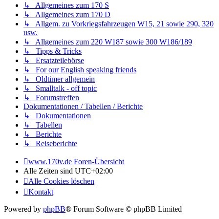
↳ Allgemeines zum 170 S
↳ Allgemeines zum 170 D
↳ Allgem. zu Vorkriegsfahrzeugen W15, 21 sowie 290, 320
usw.
↳ Allgemeines zum 220 W187 sowie 300 W186/189
↳ Tipps & Tricks
↳ Ersatzteilebörse
↳ For our English speaking friends
↳ Oldtimer allgemein
↳ Smalltalk - off topic
↳ Forumstreffen
Dokumentationen / Tabellen / Berichte
↳ Dokumentationen
↳ Tabellen
↳ Berichte
↳ Reiseberichte
www.170v.de
Foren-Übersicht
Alle Zeiten sind
UTC+02:00
Alle Cookies löschen
Kontakt
Powered by
phpBB
® Forum Software © phpBB Limited