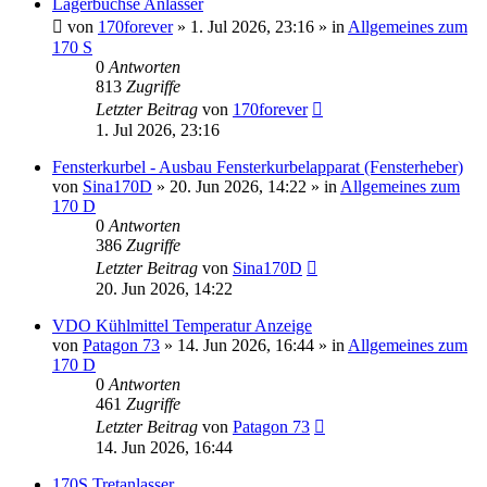
Lagerbuchse Anlasser
von
170forever
»
1. Jul 2026, 23:16
» in
Allgemeines zum
170 S
0
Antworten
813
Zugriffe
Letzter Beitrag
von
170forever
1. Jul 2026, 23:16
Fensterkurbel - Ausbau Fensterkurbelapparat (Fensterheber)
von
Sina170D
»
20. Jun 2026, 14:22
» in
Allgemeines zum
170 D
0
Antworten
386
Zugriffe
Letzter Beitrag
von
Sina170D
20. Jun 2026, 14:22
VDO Kühlmittel Temperatur Anzeige
von
Patagon 73
»
14. Jun 2026, 16:44
» in
Allgemeines zum
170 D
0
Antworten
461
Zugriffe
Letzter Beitrag
von
Patagon 73
14. Jun 2026, 16:44
170S Tretanlasser