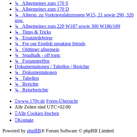
↳ Allgemeines zum 170 S
↳ Allgemeines zum 170 D
↳ Allgem. zu Vorkriegsfahrzeugen W15, 21 sowie 290, 320
usw.
↳ Allgemeines zum 220 W187 sowie 300 W186/189
↳ Tipps & Tricks
↳ Ersatzteilebörse
↳ For our English speaking friends
↳ Oldtimer allgemein
↳ Smalltalk - off topic
↳ Forumstreffen
Dokumentationen / Tabellen / Berichte
↳ Dokumentationen
↳ Tabellen
↳ Berichte
↳ Reiseberichte
www.170v.de
Foren-Übersicht
Alle Zeiten sind
UTC+02:00
Alle Cookies löschen
Kontakt
Powered by
phpBB
® Forum Software © phpBB Limited