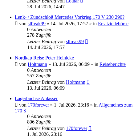
Letzter Beitrag
von
Lothar
28. Jul 2026, 14:47
Lenk- / Zündschloß Mercedes Vorkrieg 170 V 230 290?
von
slfreak99
»
14. Jul 2026, 17:57
» in
Ersatzteilebörse
0
Antworten
278
Zugriffe
Letzter Beitrag
von
slfreak99
14. Jul 2026, 17:57
Nordkap Reise Peter Heinicke
von
Holtmann
»
13. Jul 2026, 06:09
» in
Reiseberichte
0
Antworten
557
Zugriffe
Letzter Beitrag
von
Holtmann
13. Jul 2026, 06:09
Lagerbuchse Anlasser
von
170forever
»
1. Jul 2026, 23:16
» in
Allgemeines zum
170 S
0
Antworten
806
Zugriffe
Letzter Beitrag
von
170forever
1. Jul 2026, 23:16