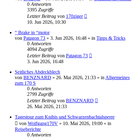
0
Antworten
3395
Zugriffe
Letzter Beitrag
von
170ziger
10. Jun 2026, 10:30
“ Brake in “motor
von
Patagon 73
»
3. Jun 2026, 16:48
» in
Tipps & Tricks
0
Antworten
4094
Zugriffe
Letzter Beitrag
von
Patagon 73
3. Jun 2026, 16:48
Seitliches Abdeckblech
von
BENZNARD
»
26. Mai 2026, 21:33
» in
Allgemeines
zum 170 S
0
Antworten
2799
Zugriffe
Letzter Beitrag
von
BENZNARD
26. Mai 2026, 21:33
Tagestour zum Knibis und Schwarzenbachtalsperre
von
Wolfgang170V
»
10. Mai 2026, 19:00
» in
Reiseberichte
0
Antworten