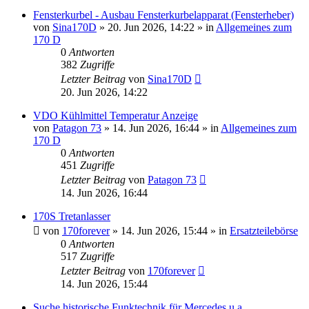
Fensterkurbel - Ausbau Fensterkurbelapparat (Fensterheber)
von
Sina170D
»
20. Jun 2026, 14:22
» in
Allgemeines zum
170 D
0
Antworten
382
Zugriffe
Letzter Beitrag
von
Sina170D
20. Jun 2026, 14:22
VDO Kühlmittel Temperatur Anzeige
von
Patagon 73
»
14. Jun 2026, 16:44
» in
Allgemeines zum
170 D
0
Antworten
451
Zugriffe
Letzter Beitrag
von
Patagon 73
14. Jun 2026, 16:44
170S Tretanlasser
von
170forever
»
14. Jun 2026, 15:44
» in
Ersatzteilebörse
0
Antworten
517
Zugriffe
Letzter Beitrag
von
170forever
14. Jun 2026, 15:44
Suche historische Funktechnik für Mercedes u.a.