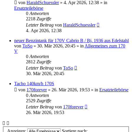
von
HaraldSchuessler
»
4. Apr 2026, 12:38
» in
Ersatzteilebörse
0
Antworten
2218
Zugriffe
Letzter Beitrag
von
HaraldSchuessler
4. Apr 2026, 12:38
neuer Benzintank für 170V Cabrio B / Bj. 1936 aus Edelstahl
von
ToSo
»
30. Mär 2026, 20:45
» in
Allgemeines zum 170
V
0
Antworten
2812
Zugriffe
Letzter Beitrag
von
ToSo
30. Mär 2026, 20:45
Tacho 140km/h 170S
von
170forever
»
26. Mär 2026, 19:53
» in
Ersatzteilebörse
0
Antworten
2529
Zugriffe
Letzter Beitrag
von
170forever
26. Mär 2026, 19:53
Anzeigen:
Sortiere nach: