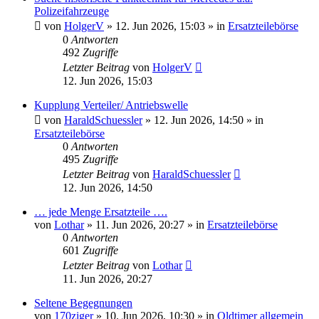
Polizeifahrzeuge
von
HolgerV
»
12. Jun 2026, 15:03
» in
Ersatzteilebörse
0
Antworten
492
Zugriffe
Letzter Beitrag
von
HolgerV
12. Jun 2026, 15:03
Kupplung Verteiler/ Antriebswelle
von
HaraldSchuessler
»
12. Jun 2026, 14:50
» in
Ersatzteilebörse
0
Antworten
495
Zugriffe
Letzter Beitrag
von
HaraldSchuessler
12. Jun 2026, 14:50
… jede Menge Ersatzteile ….
von
Lothar
»
11. Jun 2026, 20:27
» in
Ersatzteilebörse
0
Antworten
601
Zugriffe
Letzter Beitrag
von
Lothar
11. Jun 2026, 20:27
Seltene Begegnungen
von
170ziger
»
10. Jun 2026, 10:30
» in
Oldtimer allgemein