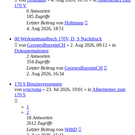
170 V
0
Antworten
185
Zugriffe
Letzter Beitrag
von
Holtmann
4. Aug 2026, 18:51
00 Werkstattnandbuch 170V, D, S Nachdruck
von
GeorgesBuerginCH
»
2. Aug 2026, 09:12
» in
Dokumentationen
2
Antworten
354
Zugriffe
Letzter Beitrag
von
GeorgesBuerginCH
2. Aug 2026, 16:34
170 S Benzinversorgung
von
syncroma
»
23. Jul 2026, 19:01
» in
Allgemeines zum
170 S
1
2
18
Antworten
2612
Zugriffe
Letzter Beitrag
von
WilliD