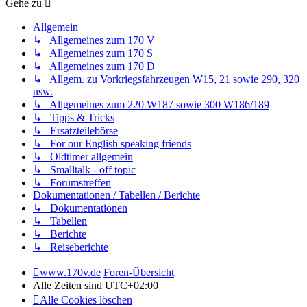
Gehe zu
Allgemein
↳ Allgemeines zum 170 V
↳ Allgemeines zum 170 S
↳ Allgemeines zum 170 D
↳ Allgem. zu Vorkriegsfahrzeugen W15, 21 sowie 290, 320
usw.
↳ Allgemeines zum 220 W187 sowie 300 W186/189
↳ Tipps & Tricks
↳ Ersatzteilebörse
↳ For our English speaking friends
↳ Oldtimer allgemein
↳ Smalltalk - off topic
↳ Forumstreffen
Dokumentationen / Tabellen / Berichte
↳ Dokumentationen
↳ Tabellen
↳ Berichte
↳ Reiseberichte
www.170v.de
Foren-Übersicht
Alle Zeiten sind
UTC+02:00
Alle Cookies löschen