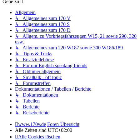
Gehe zu
Allgemein
↳ Allgemeines zum 170 V
↳ Allgemeines zum 170 S
↳ Allgemeines zum 170 D
↳ Allgem. zu Vorkriegsfahrzeugen W15, 21 sowie 290, 320
usw.
↳ Allgemeines zum 220 W187 sowie 300 W186/189
↳ Tipps & Tricks
↳ Ersatzteilebörse
↳ For our English speaking friends
↳ Oldtimer allgemein
↳ Smalltalk - off topic
↳ Forumstreffen
Dokumentationen / Tabellen / Berichte
↳ Dokumentationen
↳ Tabellen
↳ Berichte
↳ Reiseberichte
www.170v.de
Foren-Übersicht
Alle Zeiten sind
UTC+02:00
Alle Cookies löschen