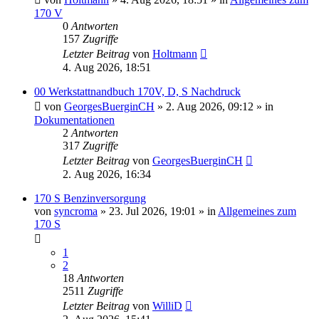
170 V
0
Antworten
157
Zugriffe
Letzter Beitrag
von
Holtmann
4. Aug 2026, 18:51
00 Werkstattnandbuch 170V, D, S Nachdruck
von
GeorgesBuerginCH
»
2. Aug 2026, 09:12
» in
Dokumentationen
2
Antworten
317
Zugriffe
Letzter Beitrag
von
GeorgesBuerginCH
2. Aug 2026, 16:34
170 S Benzinversorgung
von
syncroma
»
23. Jul 2026, 19:01
» in
Allgemeines zum
170 S
1
2
18
Antworten
2511
Zugriffe
Letzter Beitrag
von
WilliD