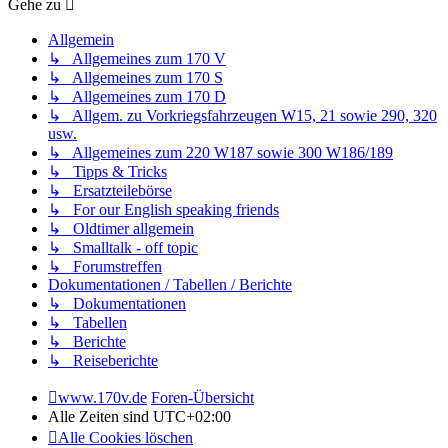
Gehe zu
Allgemein
↳ Allgemeines zum 170 V
↳ Allgemeines zum 170 S
↳ Allgemeines zum 170 D
↳ Allgem. zu Vorkriegsfahrzeugen W15, 21 sowie 290, 320
usw.
↳ Allgemeines zum 220 W187 sowie 300 W186/189
↳ Tipps & Tricks
↳ Ersatzteilebörse
↳ For our English speaking friends
↳ Oldtimer allgemein
↳ Smalltalk - off topic
↳ Forumstreffen
Dokumentationen / Tabellen / Berichte
↳ Dokumentationen
↳ Tabellen
↳ Berichte
↳ Reiseberichte
www.170v.de
Foren-Übersicht
Alle Zeiten sind
UTC+02:00
Alle Cookies löschen