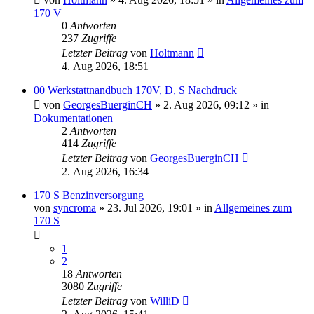
170 V
0
Antworten
237
Zugriffe
Letzter Beitrag
von
Holtmann
4. Aug 2026, 18:51
00 Werkstattnandbuch 170V, D, S Nachdruck
von
GeorgesBuerginCH
»
2. Aug 2026, 09:12
» in
Dokumentationen
2
Antworten
414
Zugriffe
Letzter Beitrag
von
GeorgesBuerginCH
2. Aug 2026, 16:34
170 S Benzinversorgung
von
syncroma
»
23. Jul 2026, 19:01
» in
Allgemeines zum
170 S
1
2
18
Antworten
3080
Zugriffe
Letzter Beitrag
von
WilliD